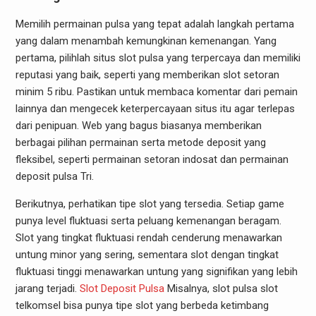
Memilih permainan pulsa yang tepat adalah langkah pertama
yang dalam menambah kemungkinan kemenangan. Yang
pertama, pilihlah situs slot pulsa yang terpercaya dan memiliki
reputasi yang baik, seperti yang memberikan slot setoran
minim 5 ribu. Pastikan untuk membaca komentar dari pemain
lainnya dan mengecek keterpercayaan situs itu agar terlepas
dari penipuan. Web yang bagus biasanya memberikan
berbagai pilihan permainan serta metode deposit yang
fleksibel, seperti permainan setoran indosat dan permainan
deposit pulsa Tri.
Berikutnya, perhatikan tipe slot yang tersedia. Setiap game
punya level fluktuasi serta peluang kemenangan beragam.
Slot yang tingkat fluktuasi rendah cenderung menawarkan
untung minor yang sering, sementara slot dengan tingkat
fluktuasi tinggi menawarkan untung yang signifikan yang lebih
jarang terjadi.
Slot Deposit Pulsa
Misalnya, slot pulsa slot
telkomsel bisa punya tipe slot yang berbeda ketimbang