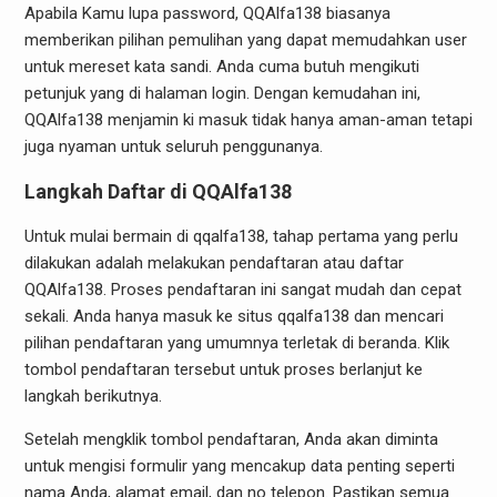
Apabila Kamu lupa password, QQAlfa138 biasanya
memberikan pilihan pemulihan yang dapat memudahkan user
untuk mereset kata sandi. Anda cuma butuh mengikuti
petunjuk yang di halaman login. Dengan kemudahan ini,
QQAlfa138 menjamin ki masuk tidak hanya aman-aman tetapi
juga nyaman untuk seluruh penggunanya.
Langkah Daftar di QQAlfa138
Untuk mulai bermain di qqalfa138, tahap pertama yang perlu
dilakukan adalah melakukan pendaftaran atau daftar
QQAlfa138. Proses pendaftaran ini sangat mudah dan cepat
sekali. Anda hanya masuk ke situs qqalfa138 dan mencari
pilihan pendaftaran yang umumnya terletak di beranda. Klik
tombol pendaftaran tersebut untuk proses berlanjut ke
langkah berikutnya.
Setelah mengklik tombol pendaftaran, Anda akan diminta
untuk mengisi formulir yang mencakup data penting seperti
nama Anda, alamat email, dan no telepon. Pastikan semua