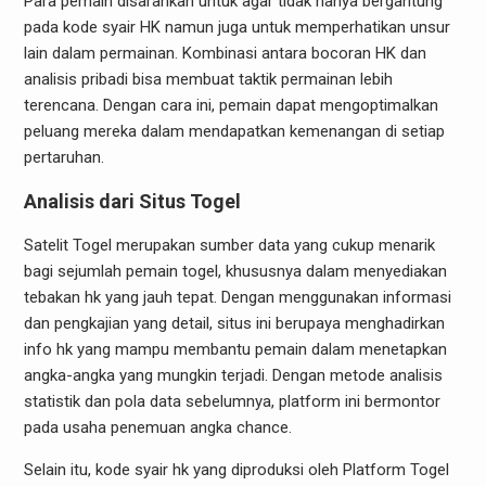
Para pemain disarankan untuk agar tidak hanya bergantung
pada kode syair HK namun juga untuk memperhatikan unsur
lain dalam permainan. Kombinasi antara bocoran HK dan
analisis pribadi bisa membuat taktik permainan lebih
terencana. Dengan cara ini, pemain dapat mengoptimalkan
peluang mereka dalam mendapatkan kemenangan di setiap
pertaruhan.
Analisis dari Situs Togel
Satelit Togel merupakan sumber data yang cukup menarik
bagi sejumlah pemain togel, khususnya dalam menyediakan
tebakan hk yang jauh tepat. Dengan menggunakan informasi
dan pengkajian yang detail, situs ini berupaya menghadirkan
info hk yang mampu membantu pemain dalam menetapkan
angka-angka yang mungkin terjadi. Dengan metode analisis
statistik dan pola data sebelumnya, platform ini bermontor
pada usaha penemuan angka chance.
Selain itu, kode syair hk yang diproduksi oleh Platform Togel