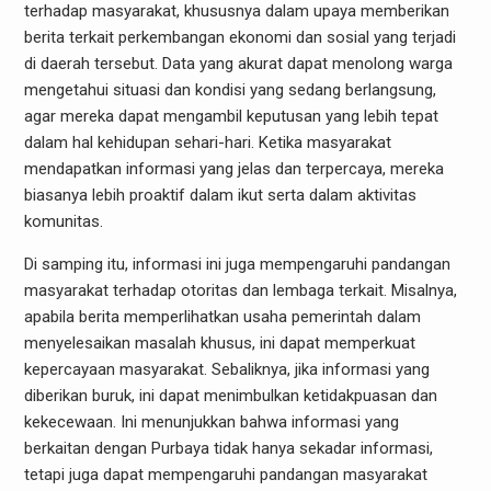
terhadap masyarakat, khususnya dalam upaya memberikan
berita terkait perkembangan ekonomi dan sosial yang terjadi
di daerah tersebut. Data yang akurat dapat menolong warga
mengetahui situasi dan kondisi yang sedang berlangsung,
agar mereka dapat mengambil keputusan yang lebih tepat
dalam hal kehidupan sehari-hari. Ketika masyarakat
mendapatkan informasi yang jelas dan terpercaya, mereka
biasanya lebih proaktif dalam ikut serta dalam aktivitas
komunitas.
Di samping itu, informasi ini juga mempengaruhi pandangan
masyarakat terhadap otoritas dan lembaga terkait. Misalnya,
apabila berita memperlihatkan usaha pemerintah dalam
menyelesaikan masalah khusus, ini dapat memperkuat
kepercayaan masyarakat. Sebaliknya, jika informasi yang
diberikan buruk, ini dapat menimbulkan ketidakpuasan dan
kekecewaan. Ini menunjukkan bahwa informasi yang
berkaitan dengan Purbaya tidak hanya sekadar informasi,
tetapi juga dapat mempengaruhi pandangan masyarakat