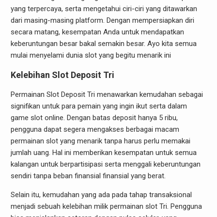
yang terpercaya, serta mengetahui ciri-ciri yang ditawarkan
dari masing-masing platform. Dengan mempersiapkan diri
secara matang, kesempatan Anda untuk mendapatkan
keberuntungan besar bakal semakin besar. Ayo kita semua
mulai menyelami dunia slot yang begitu menarik ini
Kelebihan Slot Deposit Tri
Permainan Slot Deposit Tri menawarkan kemudahan sebagai
signifikan untuk para pemain yang ingin ikut serta dalam
game slot online. Dengan batas deposit hanya 5 ribu,
pengguna dapat segera mengakses berbagai macam
permainan slot yang menarik tanpa harus perlu memakai
jumlah uang. Hal ini memberikan kesempatan untuk semua
kalangan untuk berpartisipasi serta menggali keberuntungan
sendiri tanpa beban finansial finansial yang berat.
Selain itu, kemudahan yang ada pada tahap transaksional
menjadi sebuah kelebihan milik permainan slot Tri. Pengguna