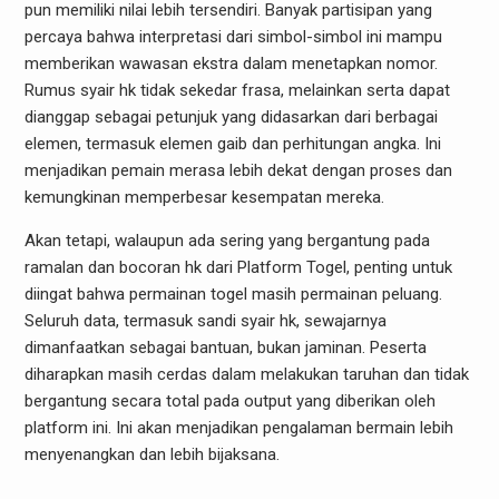
pun memiliki nilai lebih tersendiri. Banyak partisipan yang
percaya bahwa interpretasi dari simbol-simbol ini mampu
memberikan wawasan ekstra dalam menetapkan nomor.
Rumus syair hk tidak sekedar frasa, melainkan serta dapat
dianggap sebagai petunjuk yang didasarkan dari berbagai
elemen, termasuk elemen gaib dan perhitungan angka. Ini
menjadikan pemain merasa lebih dekat dengan proses dan
kemungkinan memperbesar kesempatan mereka.
Akan tetapi, walaupun ada sering yang bergantung pada
ramalan dan bocoran hk dari Platform Togel, penting untuk
diingat bahwa permainan togel masih permainan peluang.
Seluruh data, termasuk sandi syair hk, sewajarnya
dimanfaatkan sebagai bantuan, bukan jaminan. Peserta
diharapkan masih cerdas dalam melakukan taruhan dan tidak
bergantung secara total pada output yang diberikan oleh
platform ini. Ini akan menjadikan pengalaman bermain lebih
menyenangkan dan lebih bijaksana.