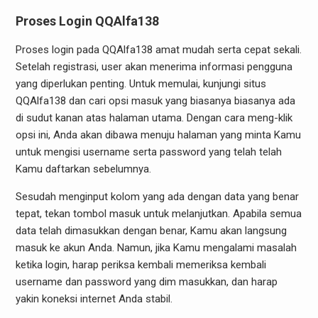
Proses Login QQAlfa138
Proses login pada QQAlfa138 amat mudah serta cepat sekali.
Setelah registrasi, user akan menerima informasi pengguna
yang diperlukan penting. Untuk memulai, kunjungi situs
QQAlfa138 dan cari opsi masuk yang biasanya biasanya ada
di sudut kanan atas halaman utama. Dengan cara meng-klik
opsi ini, Anda akan dibawa menuju halaman yang minta Kamu
untuk mengisi username serta password yang telah telah
Kamu daftarkan sebelumnya.
Sesudah menginput kolom yang ada dengan data yang benar
tepat, tekan tombol masuk untuk melanjutkan. Apabila semua
data telah dimasukkan dengan benar, Kamu akan langsung
masuk ke akun Anda. Namun, jika Kamu mengalami masalah
ketika login, harap periksa kembali memeriksa kembali
username dan password yang dim masukkan, dan harap
yakin koneksi internet Anda stabil.