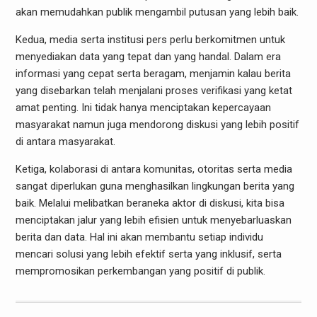
akan memudahkan publik mengambil putusan yang lebih baik.
Kedua, media serta institusi pers perlu berkomitmen untuk
menyediakan data yang tepat dan yang handal. Dalam era
informasi yang cepat serta beragam, menjamin kalau berita
yang disebarkan telah menjalani proses verifikasi yang ketat
amat penting. Ini tidak hanya menciptakan kepercayaan
masyarakat namun juga mendorong diskusi yang lebih positif
di antara masyarakat.
Ketiga, kolaborasi di antara komunitas, otoritas serta media
sangat diperlukan guna menghasilkan lingkungan berita yang
baik. Melalui melibatkan beraneka aktor di diskusi, kita bisa
menciptakan jalur yang lebih efisien untuk menyebarluaskan
berita dan data. Hal ini akan membantu setiap individu
mencari solusi yang lebih efektif serta yang inklusif, serta
mempromosikan perkembangan yang positif di publik.