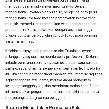
bisa menjalankan setoran dengan pulsa seluler, yang
membuatnya menjadikannya makin praktis. Dengan
menggunakan layanan slot pulsa Tri, pengguna tidak perlu
menggunakan metode metode pembayaran lainnya yang
mungkin memerlukan memerlukan waktu dan proses dan
proses rumit. Semua dilakukan dengan cepat sehingga
efisien, dan pemain bisa lebih banyak fokus pada bermain
serta meraih nasi.
Kelebihan lainnya dari permainan slot Tri adalah layanan
pelanggan yang siap membantu serta profesional. Di dunia
industri permainan online, layanan pelanggan yang sangat
penting, sedangkan Tri menawarkan perhatian lebih pada hal
ini. Jika pengguna mengalami masalah atau memiliki inquiries
seputar deposit atau game, mereka dapat mengontak
layanan pelanggan yang siap membantu setiap saat. Situasi
ini menciptakan pengalaman bermain semakin lancar serta
menyenangkan bagi semua pengguna.
Strategi Menentukan Permainan Pulsa