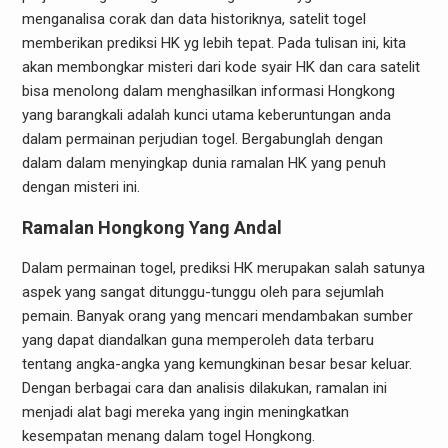
menganalisa corak dan data historiknya, satelit togel
memberikan prediksi HK yg lebih tepat. Pada tulisan ini, kita
akan membongkar misteri dari kode syair HK dan cara satelit
bisa menolong dalam menghasilkan informasi Hongkong
yang barangkali adalah kunci utama keberuntungan anda
dalam permainan perjudian togel. Bergabunglah dengan
dalam dalam menyingkap dunia ramalan HK yang penuh
dengan misteri ini.
Ramalan Hongkong Yang Andal
Dalam permainan togel, prediksi HK merupakan salah satunya
aspek yang sangat ditunggu-tunggu oleh para sejumlah
pemain. Banyak orang yang mencari mendambakan sumber
yang dapat diandalkan guna memperoleh data terbaru
tentang angka-angka yang kemungkinan besar besar keluar.
Dengan berbagai cara dan analisis dilakukan, ramalan ini
menjadi alat bagi mereka yang ingin meningkatkan
kesempatan menang dalam togel Hongkong.