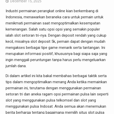
December 15, 2025
Industri permainan perangkat online kian berkembang di
Indonesia, menawarkan beraneka cara untuk pemain untuk
menikmati permainan saat mengoptimalkan kesempatan
kemenangan. Salah satu opsi opsi yang semakin populer
ialah slot setoran tri-nya. Dengan deposit rendah yang cukup
kecil, misalnya slot deposit 5k, pemain dapat dengan mudah
mengakses berbagai tipe game menarik serta tantangan. Ini
merupakan informasi positif, khususnya bagi siapa saja yang
ingin menggali peruntungan tanpa harus perlu mengeluarkan
jumlah dana.
Di dalam artikel ini kita bakal membahas berbagai taktik serta
tips dalam mengoptimalkan menang Anda ketika memainkan
permainan ini, terutama dengan menggunakan permainan
setoran tri dan aneka ragam opsi permainan pulsa lain seperti
slot yang menggunakan pulsa telkomsel dan slot yang
menggunakan pulsa Indosat. Anda semua akan menemukan
berita berharga tentang bagaimana memilih situs slot pulsa