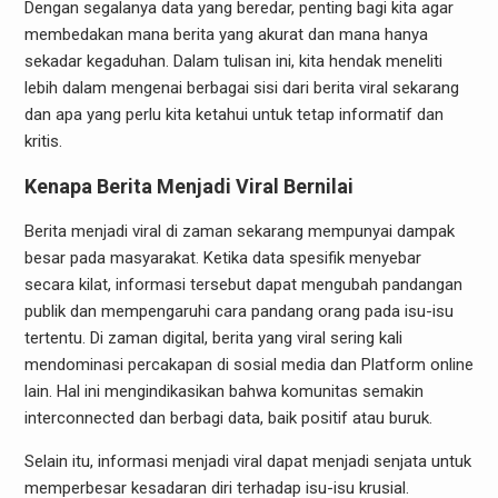
Dengan segalanya data yang beredar, penting bagi kita agar
membedakan mana berita yang akurat dan mana hanya
sekadar kegaduhan. Dalam tulisan ini, kita hendak meneliti
lebih dalam mengenai berbagai sisi dari berita viral sekarang
dan apa yang perlu kita ketahui untuk tetap informatif dan
kritis.
Kenapa Berita Menjadi Viral Bernilai
Berita menjadi viral di zaman sekarang mempunyai dampak
besar pada masyarakat. Ketika data spesifik menyebar
secara kilat, informasi tersebut dapat mengubah pandangan
publik dan mempengaruhi cara pandang orang pada isu-isu
tertentu. Di zaman digital, berita yang viral sering kali
mendominasi percakapan di sosial media dan Platform online
lain. Hal ini mengindikasikan bahwa komunitas semakin
interconnected dan berbagi data, baik positif atau buruk.
Selain itu, informasi menjadi viral dapat menjadi senjata untuk
memperbesar kesadaran diri terhadap isu-isu krusial.