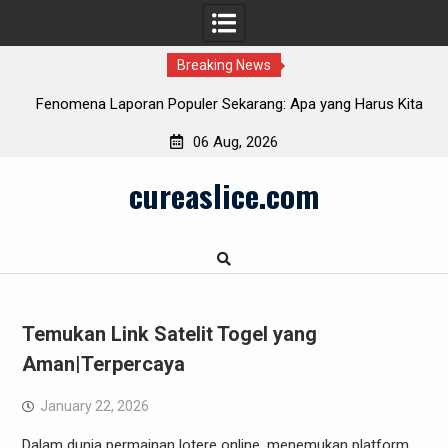
Breaking News
opuler Sekarang: Apa yang Harus Kita
Apa saja yang Perlu diketa
Pahami?
Info Purbaya 
06 Aug, 2026
Skip
cureaslice.com
to
content
Temukan Link Satelit Togel yang
Aman|Terpercaya
January 22, 2026
Dalam dunia permainan lotere online, menemukan platform