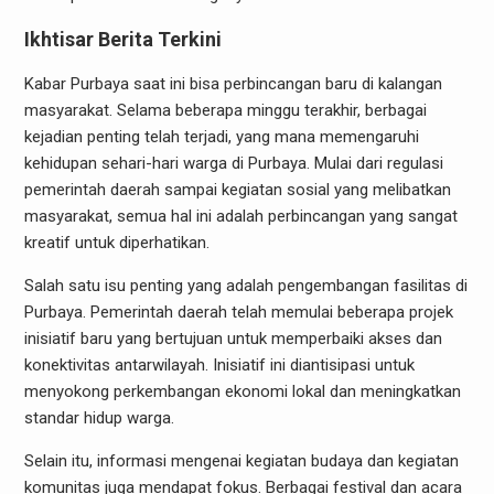
Ikhtisar Berita Terkini
Kabar Purbaya saat ini bisa perbincangan baru di kalangan
masyarakat. Selama beberapa minggu terakhir, berbagai
kejadian penting telah terjadi, yang mana memengaruhi
kehidupan sehari-hari warga di Purbaya. Mulai dari regulasi
pemerintah daerah sampai kegiatan sosial yang melibatkan
masyarakat, semua hal ini adalah perbincangan yang sangat
kreatif untuk diperhatikan.
Salah satu isu penting yang adalah pengembangan fasilitas di
Purbaya. Pemerintah daerah telah memulai beberapa projek
inisiatif baru yang bertujuan untuk memperbaiki akses dan
konektivitas antarwilayah. Inisiatif ini diantisipasi untuk
menyokong perkembangan ekonomi lokal dan meningkatkan
standar hidup warga.
Selain itu, informasi mengenai kegiatan budaya dan kegiatan
komunitas juga mendapat fokus. Berbagai festival dan acara