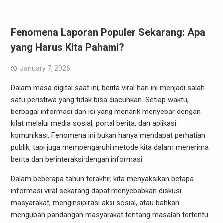
Fenomena Laporan Populer Sekarang: Apa
yang Harus Kita Pahami?
January 7, 2026
Dalam masa digital saat ini, berita viral hari ini menjadi salah
satu peristiwa yang tidak bisa diacuhkan. Setiap waktu,
berbagai informasi dan isi yang menarik menyebar dengan
kilat melalui media sosial, portal berita, dan aplikasi
komunikasi. Fenomena ini bukan hanya mendapat perhatian
publik, tapi juga mempengaruhi metode kita dalam menerima
berita dan berinteraksi dengan informasi.
Dalam beberapa tahun terakhir, kita menyaksikan betapa
informasi viral sekarang dapat menyebabkan diskusi
masyarakat, menginsipirasi aksi sosial, atau bahkan
mengubah pandangan masyarakat tentang masalah tertentu.