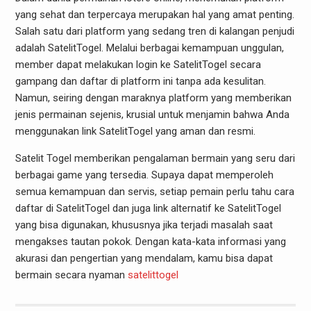
yang sehat dan terpercaya merupakan hal yang amat penting.
Salah satu dari platform yang sedang tren di kalangan penjudi
adalah SatelitTogel. Melalui berbagai kemampuan unggulan,
member dapat melakukan login ke SatelitTogel secara
gampang dan daftar di platform ini tanpa ada kesulitan.
Namun, seiring dengan maraknya platform yang memberikan
jenis permainan sejenis, krusial untuk menjamin bahwa Anda
menggunakan link SatelitTogel yang aman dan resmi.
Satelit Togel memberikan pengalaman bermain yang seru dari
berbagai game yang tersedia. Supaya dapat memperoleh
semua kemampuan dan servis, setiap pemain perlu tahu cara
daftar di SatelitTogel dan juga link alternatif ke SatelitTogel
yang bisa digunakan, khususnya jika terjadi masalah saat
mengakses tautan pokok. Dengan kata-kata informasi yang
akurasi dan pengertian yang mendalam, kamu bisa dapat
bermain secara nyaman
satelittogel