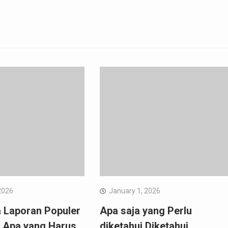
2026
January 1, 2026
 Laporan Populer
Apa saja yang Perlu
 Apa yang Harus
diketahui Diketahui