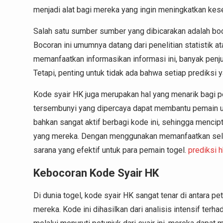
menjadi alat bagi mereka yang ingin meningkatkan k
Salah satu sumber sumber yang dibicarakan adalah boc
Bocoran ini umumnya datang dari penelitian statistik a
memanfaatkan informasikan informasi ini, banyak penju
Tetapi, penting untuk tidak ada bahwa setiap prediks
Kode syair HK juga merupakan hal yang menarik bagi pe
tersembunyi yang dipercaya dapat membantu pemain u
bahkan sangat aktif berbagi kode ini, sehingga menci
yang mereka. Dengan menggunakan memanfaatkan seluru
sarana yang efektif untuk para pemain togel.
prediksi h
Kebocoran Kode Syair HK
Di dunia togel, kode syair HK sangat tenar di antara
mereka. Kode ini dihasilkan dari analisis intensif te