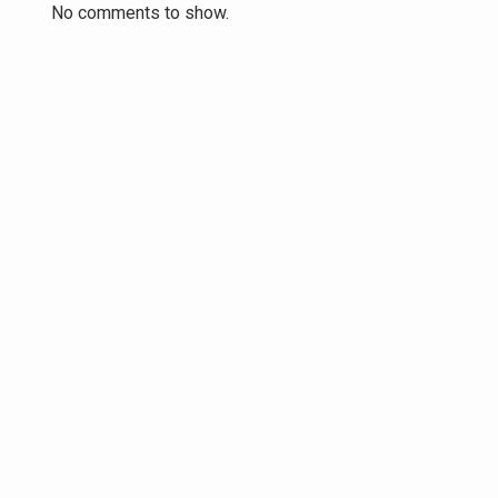
No comments to show.