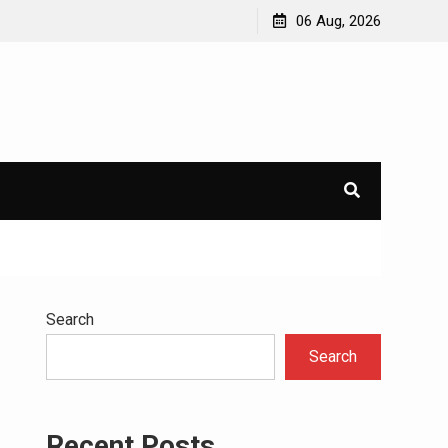
ai
Temukan Link Satelit Togel yang Aman|Terpercaya
06 Aug, 2026
Search
Search
Recent Posts