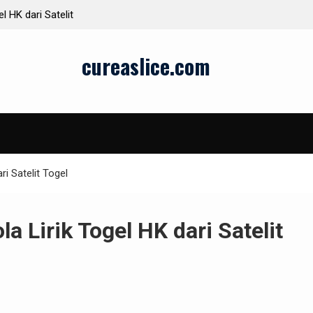
: Apa yang Harus
Apa saja yang Perlu diketahui Diketahui mengen
Tentang Info Purbaya saat ini Kini
cureaslice.com
i Satelit Togel
 Lirik Togel HK dari Satelit