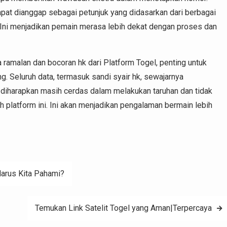
apat dianggap sebagai petunjuk yang didasarkan dari berbagai
 Ini menjadikan pemain merasa lebih dekat dengan proses dan
 ramalan dan bocoran hk dari Platform Togel, penting untuk
. Seluruh data, termasuk sandi syair hk, sewajarnya
 diharapkan masih cerdas dalam melakukan taruhan dan tidak
h platform ini. Ini akan menjadikan pengalaman bermain lebih
arus Kita Pahami?
Temukan Link Satelit Togel yang Aman|Terpercaya