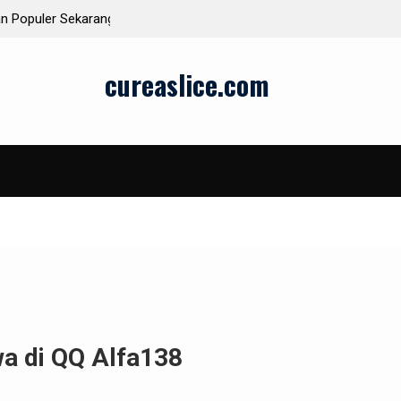
: Apa yang Harus
Apa saja yang Perlu diketahui Diketahui mengen
Tentang Info Purbaya saat ini Kini
cureaslice.com
a di QQ Alfa138