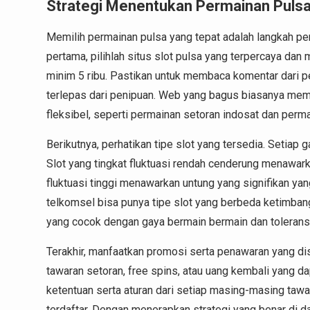
Strategi Menentukan Permainan Puls
Memilih permainan pulsa yang tepat adalah langkah
pertama, pilihlah situs slot pulsa yang terpercaya dan
minim 5 ribu. Pastikan untuk membaca komentar dari p
terlepas dari penipuan. Web yang bagus biasanya mem
fleksibel, seperti permainan setoran indosat dan perma
Berikutnya, perhatikan tipe slot yang tersedia. Setia
Slot yang tingkat fluktuasi rendah cenderung menawark
fluktuasi tinggi menawarkan untung yang signifikan yang
telkomsel bisa punya tipe slot yang berbeda ketimbang
yang cocok dengan gaya bermain bermain dan toleransi
Terakhir, manfaatkan promosi serta penawaran yang di
tawaran setoran, free spins, atau uang kembali yang
ketentuan serta aturan dari setiap masing-masing taw
terdaftar. Dengan menerapkan strategi yang benar di