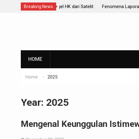
Lirik Togel HK dari Satelit
Fenomena Laporan Populer Sekarang
Breaking News
Kita Pahami?
Skip
to
content
HOME
Home
2025
Year:
2025
Mengenal Keunggulan Istimew