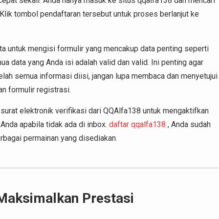
cepat sekali. Anda hanya masuk ke situs qqalfa138 dan mencari
Klik tombol pendaftaran tersebut untuk proses berlanjut ke
ta untuk mengisi formulir yang mencakup data penting seperti
a data yang Anda isi adalah valid dan valid. Ini penting agar
etelah semua informasi diisi, jangan lupa membaca dan menyetujui
 formulir registrasi.
urat elektronik verifikasi dari QQAlfa138 untuk mengaktifkan
 Anda apabila tidak ada di inbox.
daftar qqalfa138
, Anda sudah
rbagai permainan yang disediakan.
k Maksimalkan Prestasi