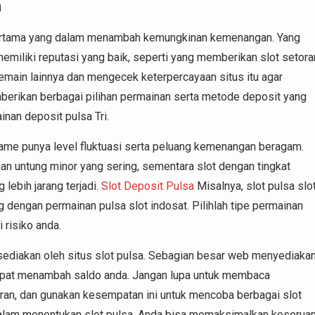
a
 pertama yang dalam menambah kemungkinan kemenangan. Yang
 memiliki reputasi yang baik, seperti yang memberikan slot setora
emain lainnya dan mengecek keterpercayaan situs itu agar
berikan berbagai pilihan permainan serta metode deposit yang
inan deposit pulsa Tri.
p game punya level fluktuasi serta peluang kemenangan beragam.
an untung minor yang sering, sementara slot dengan tingkat
 lebih jarang terjadi.
Slot Deposit Pulsa
Misalnya, slot pulsa slo
 dengan permainan pulsa slot indosat. Pilihlah tipe permainan
 risiko anda.
sediakan oleh situs slot pulsa. Sebagian besar web menyediaka
 dapat menambah saldo anda. Jangan lupa untuk membaca
aran, dan gunakan kesempatan ini untuk mencoba berbagai slot
 dalam menentukan slot pulsa, Anda bisa memaksimalkan keserua