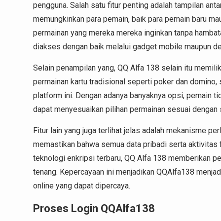
pengguna. Salah satu fitur penting adalah tampilan an
memungkinkan para pemain, baik para pemain baru ma
permainan yang mereka mereka inginkan tanpa hambata
diakses dengan baik melalui gadget mobile maupun d
Selain penampilan yang, QQ Alfa 138 selain itu memilik
permainan kartu tradisional seperti poker dan domino
platform ini. Dengan adanya banyaknya opsi, pemain ti
dapat menyesuaikan pilihan permainan sesuai dengan 
Fitur lain yang juga terlihat jelas adalah mekanisme pe
memastikan bahwa semua data pribadi serta aktivitas f
teknologi enkripsi terbaru, QQ Alfa 138 memberikan 
tenang. Kepercayaan ini menjadikan QQAlfa138 menjadi 
online yang dapat dipercaya.
Proses Login QQAlfa138