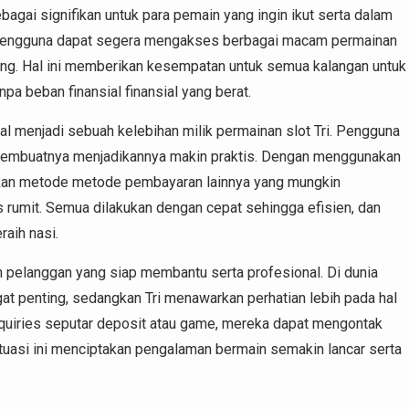
gai signifikan untuk para pemain yang ingin ikut serta dalam
u, pengguna dapat segera mengakses berbagai macam permainan
ang. Hal ini memberikan kesempatan untuk semua kalangan untuk
pa beban finansial finansial yang berat.
al menjadi sebuah kelebihan milik permainan slot Tri. Pengguna
 membuatnya menjadikannya makin praktis. Dengan menggunakan
nakan metode metode pembayaran lainnya yang mungkin
umit. Semua dilakukan dengan cepat sehingga efisien, dan
aih nasi.
an pelanggan yang siap membantu serta profesional. Di dunia
gat penting, sedangkan Tri menawarkan perhatian lebih pada hal
nquiries seputar deposit atau game, mereka dapat mengontak
tuasi ini menciptakan pengalaman bermain semakin lancar serta