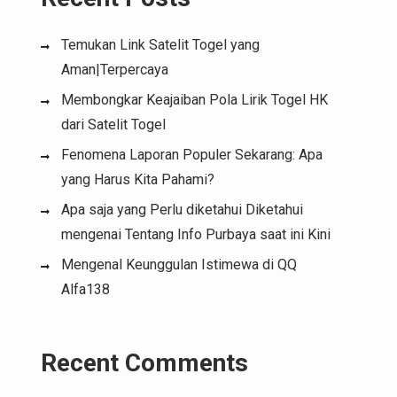
Temukan Link Satelit Togel yang
Aman|Terpercaya
Membongkar Keajaiban Pola Lirik Togel HK
dari Satelit Togel
Fenomena Laporan Populer Sekarang: Apa
yang Harus Kita Pahami?
Apa saja yang Perlu diketahui Diketahui
mengenai Tentang Info Purbaya saat ini Kini
Mengenal Keunggulan Istimewa di QQ
Alfa138
Recent Comments