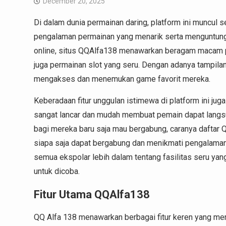
December 20, 2025
Di dalam dunia permainan daring, platform ini muncul
pengalaman permainan yang menarik serta menguntun
online, situs QQAlfa138 menawarkan beragam macam per
juga permainan slot yang seru. Dengan adanya tampil
mengakses dan menemukan game favorit mereka.
Keberadaan fitur unggulan istimewa di platform ini ju
sangat lancar dan mudah membuat pemain dapat langsun
bagi mereka baru saja mau bergabung, caranya daftar 
siapa saja dapat bergabung dan menikmati pengalaman
semua ekspolar lebih dalam tentang fasilitas seru yan
untuk dicoba.
Fitur Utama QQAlfa138
QQ Alfa 138 menawarkan berbagai fitur keren yang me