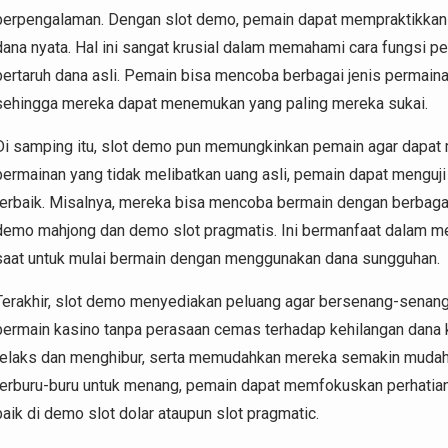
berpengalaman. Dengan slot demo, pemain dapat mempraktikkan k
dana nyata. Hal ini sangat krusial dalam memahami cara fungs
bertaruh dana asli. Pemain bisa mencoba berbagai jenis permain
sehingga mereka dapat menemukan yang paling mereka sukai.
Di samping itu, slot demo pun memungkinkan pemain agar dapat m
permainan yang tidak melibatkan uang asli, pemain dapat menguj
terbaik. Misalnya, mereka bisa mencoba bermain dengan berbagai
demo mahjong dan demo slot pragmatis. Ini bermanfaat dalam mem
saat untuk mulai bermain dengan menggunakan dana sungguhan.
Terakhir, slot demo menyediakan peluang agar bersenang-senan
bermain kasino tanpa perasaan cemas terhadap kehilangan dana 
relaks dan menghibur, serta memudahkan mereka semakin mudah 
terburu-buru untuk menang, pemain dapat memfokuskan perhatia
baik di demo slot dolar ataupun slot pragmatic.