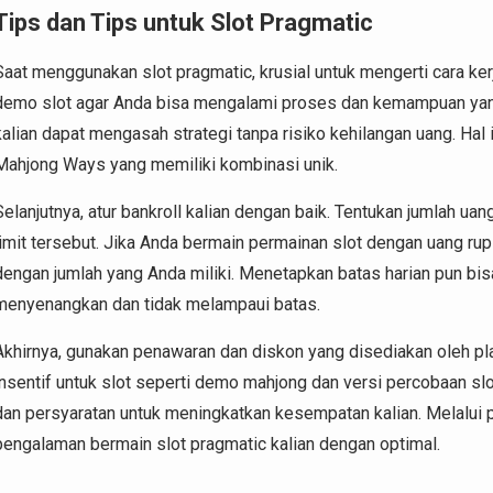
Tips dan Tips untuk Slot Pragmatic
Saat menggunakan slot pragmatic, krusial untuk mengerti cara k
demo slot agar Anda bisa mengalami proses dan kemampuan yang
kalian dapat mengasah strategi tanpa risiko kehilangan uang. Ha
Mahjong Ways yang memiliki kombinasi unik.
Selanjutnya, atur bankroll kalian dengan baik. Tentukan jumlah ua
limit tersebut. Jika Anda bermain permainan slot dengan uang rup
dengan jumlah yang Anda miliki. Menetapkan batas harian pun b
menyenangkan dan tidak melampaui batas.
Akhirnya, gunakan penawaran dan diskon yang disediakan oleh pl
insentif untuk slot seperti demo mahjong dan versi percobaan sl
dan persyaratan untuk meningkatkan kesempatan kalian. Melalui p
pengalaman bermain slot pragmatic kalian dengan optimal.