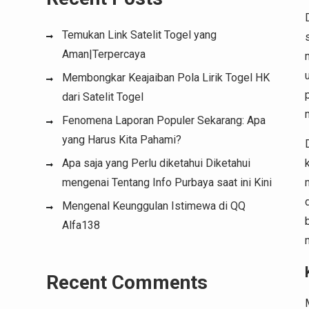
Temukan Link Satelit Togel yang
Aman|Terpercaya
Membongkar Keajaiban Pola Lirik Togel HK
dari Satelit Togel
Fenomena Laporan Populer Sekarang: Apa
yang Harus Kita Pahami?
Apa saja yang Perlu diketahui Diketahui
mengenai Tentang Info Purbaya saat ini Kini
Mengenal Keunggulan Istimewa di QQ
Alfa138
Recent Comments