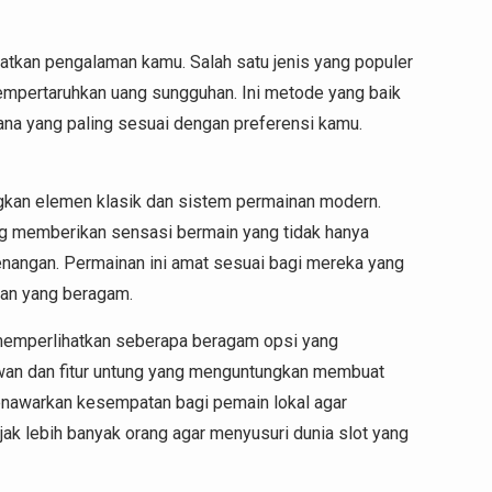
katkan pengalaman kamu. Salah satu jenis yang populer
mpertaruhkan uang sungguhan. Ini metode yang baik
ana yang paling sesuai dengan preferensi kamu.
gkan elemen klasik dan sistem permainan modern.
ng memberikan sensasi bermain yang tidak hanya
nangan. Permainan ini amat sesuai bagi mereka yang
an yang beragam.
 memperlihatkan seberapa beragam opsi yang
awan dan fitur untung yang menguntungkan membuat
menawarkan kesempatan bagi pemain lokal agar
jak lebih banyak orang agar menyusuri dunia slot yang