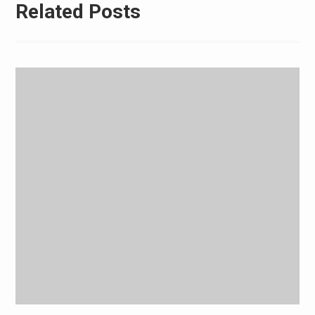
Related Posts