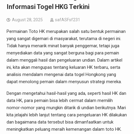
Informasi Togel HKG Terkini
August 28, 2025
safASFsf231
Permainan Toto HK merupakan salah satu bentuk permainan
yang sangat digemari di masyarakat, terutama di negeri ini.
Tidak hanya menarik minat banyak penggemar, tetapi juga
menyediakan data yang sangat berguna bagi para pemain
dalam menggali hasil dan pengeluaran undian. Dalam artikel
ini, kita akan mengupas tentang keluaran HK terbaru, serta
analisis mendalam mengenai data togel Hongkong yang
dapat menolong pemain dalam menyusun strategi mereka.
Dengan mengetahui hasil-hasil yang ada, seperti hasil HK dan
data HK, para pemain bisa lebih cermat dalam memilih
nomor-nomor yang mungkin ditarik di undian berikutnya. Mari
kita jelajahi lebih lanjut tentang cara pengeluaran HK dilakukan
dan bagaimana data tersebut bisa dimanfaatkan untuk
meningkatkan peluang meraih kemenangan dalam toto HK.