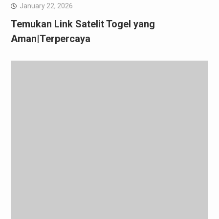
January 22, 2026
Temukan Link Satelit Togel yang
Aman|Terpercaya