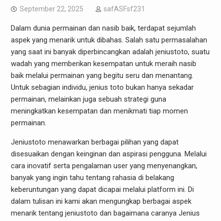
September 22, 2025
safASFsf231
Dalam dunia permainan dan nasib baik, terdapat sejumlah
aspek yang menarik untuk dibahas. Salah satu permasalahan
yang saat ini banyak diperbincangkan adalah jeniustoto, suatu
wadah yang memberikan kesempatan untuk meraih nasib
baik melalui permainan yang begitu seru dan menantang.
Untuk sebagian individu, jenius toto bukan hanya sekadar
permainan, melainkan juga sebuah strategi guna
meningkatkan kesempatan dan menikmati tiap momen
permainan.
Jeniustoto menawarkan berbagai pilihan yang dapat
disesuaikan dengan keinginan dan aspirasi pengguna. Melalui
cara inovatif serta pengalaman user yang menyenangkan,
banyak yang ingin tahu tentang rahasia di belakang
keberuntungan yang dapat dicapai melalui platform ini. Di
dalam tulisan ini kami akan mengungkap berbagai aspek
menarik tentang jeniustoto dan bagaimana caranya Jenius