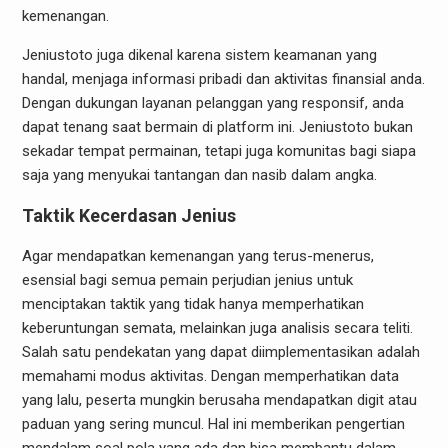
kemenangan.
Jeniustoto juga dikenal karena sistem keamanan yang
handal, menjaga informasi pribadi dan aktivitas finansial anda.
Dengan dukungan layanan pelanggan yang responsif, anda
dapat tenang saat bermain di platform ini. Jeniustoto bukan
sekadar tempat permainan, tetapi juga komunitas bagi siapa
saja yang menyukai tantangan dan nasib dalam angka.
Taktik Kecerdasan Jenius
Agar mendapatkan kemenangan yang terus-menerus,
esensial bagi semua pemain perjudian jenius untuk
menciptakan taktik yang tidak hanya memperhatikan
keberuntungan semata, melainkan juga analisis secara teliti.
Salah satu pendekatan yang dapat diimplementasikan adalah
memahami modus aktivitas. Dengan memperhatikan data
yang lalu, peserta mungkin berusaha mendapatkan digit atau
paduan yang sering muncul. Hal ini memberikan pengertian