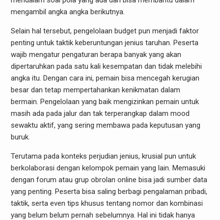
mendalam soal pola yang ada dan bisa membantu dalam
mengambil angka angka berikutnya.
Selain hal tersebut, pengelolaan budget pun menjadi faktor
penting untuk taktik keberuntungan jenius taruhan. Peserta
wajib mengatur pengaturan berapa banyak yang akan
dipertaruhkan pada satu kali kesempatan dan tidak melebihi
angka itu. Dengan cara ini, pemain bisa mencegah kerugian
besar dan tetap mempertahankan kenikmatan dalam
bermain. Pengelolaan yang baik mengizinkan pemain untuk
masih ada pada jalur dan tak terperangkap dalam mood
sewaktu aktif, yang sering membawa pada keputusan yang
buruk.
Terutama pada konteks perjudian jenius, krusial pun untuk
berkolaborasi dengan kelompok pemain yang lain. Memasuki
dengan forum atau grup obrolan online bisa jadi sumber data
yang penting. Peserta bisa saling berbagi pengalaman pribadi,
taktik, serta even tips khusus tentang nomor dan kombinasi
yang belum belum pernah sebelumnya. Hal ini tidak hanya