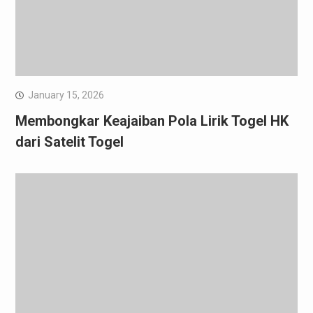
January 15, 2026
Membongkar Keajaiban Pola Lirik Togel HK
dari Satelit Togel