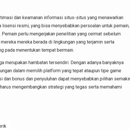
gitimasi dan keamanan informasi situs-situs yang menawarkan
pa lisensi resmi, yang bisa menyebabkan persoalan untuk pemain,
. Pemain perlu mengerjakan penelitian yang cermat sebelum
mereka mereka berada di lingkungan yang terjamin serta
ing pada menentukan tempat bermain.
l juga merupakan hambatan tersendiri. Dengan adanya banyaknya
gungan dalam memilih platform yang tepat ataupun tipe game
si dan bonus dan penyuluhan dapat menyebabkan pilihan semaki
in harus mengembangkan strategi yang tegas serta memahami
rik