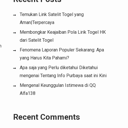
Temukan Link Satelit Togel yang
Aman|Terpercaya
Membongkar Keajaiban Pola Lirik Togel HK
dari Satelit Togel
n
Fenomena Laporan Populer Sekarang: Apa
yang Harus Kita Pahami?
Apa saja yang Perlu diketahui Diketahui
mengenai Tentang Info Purbaya saat ini Kini
Mengenal Keunggulan Istimewa di QQ
Alfa138
Recent Comments