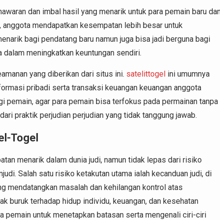
enawaran dan imbal hasil yang menarik untuk para pemain baru da
, anggota mendapatkan kesempatan lebih besar untuk
enarik bagi pendatang baru namun juga bisa jadi berguna bagi
 dalam meningkatkan keuntungan sendiri.
eamanan yang diberikan dari situs ini.
satelittogel
ini umumnya
nformasi pribadi serta transaksi keuangan keuangan anggota
i pemain, agar para pemain bisa terfokus pada permainan tanpa
ri praktik perjudian perjudian yang tidak tanggung jawab.
el-Togel
tan menarik dalam dunia judi, namun tidak lepas dari risiko
di. Salah satu risiko ketakutan utama ialah kecanduan judi, di
g mendatangkan masalah dan kehilangan kontrol atas
k buruk terhadap hidup individu, keuangan, dan kesehatan
ara pemain untuk menetapkan batasan serta mengenali ciri-ciri