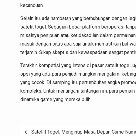
kecanduan.
Selain itu, ada hambatan yang berhubungan dengan le
satelit togel. Sebagian besar platform beroperasi tan
misalnya penipuan atau ketidakadilan dalam permainan
masuk dengan situs apa saja untuk memastikan bahwa 
terjamin. Sikap skeptis dan kewaspadaan sangat pent
Terakhir, kompetisi yang intens di pasar satelit toge
opsi yang ada, para penjudi mungkin mengalami kebin
yang cocok. Di samping itu, pertumbuhan angka promo
kompleks. Untuk menangani tantangan ini, para pema
dinamika game yang mereka pilih.
Post
Satellit Togel: Mengintip Masa Depan Game Nume