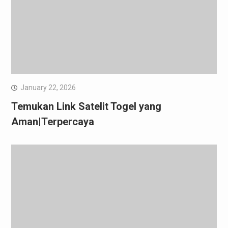
January 22, 2026
Temukan Link Satelit Togel yang
Aman|Terpercaya