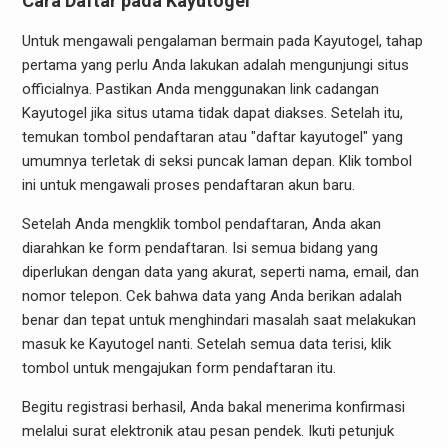
Cara Daftar pada Kayutogel
Untuk mengawali pengalaman bermain pada Kayutogel, tahap
pertama yang perlu Anda lakukan adalah mengunjungi situs
officialnya. Pastikan Anda menggunakan link cadangan
Kayutogel jika situs utama tidak dapat diakses. Setelah itu,
temukan tombol pendaftaran atau "daftar kayutogel" yang
umumnya terletak di seksi puncak laman depan. Klik tombol
ini untuk mengawali proses pendaftaran akun baru.
Setelah Anda mengklik tombol pendaftaran, Anda akan
diarahkan ke form pendaftaran. Isi semua bidang yang
diperlukan dengan data yang akurat, seperti nama, email, dan
nomor telepon. Cek bahwa data yang Anda berikan adalah
benar dan tepat untuk menghindari masalah saat melakukan
masuk ke Kayutogel nanti. Setelah semua data terisi, klik
tombol untuk mengajukan form pendaftaran itu.
Begitu registrasi berhasil, Anda bakal menerima konfirmasi
melalui surat elektronik atau pesan pendek. Ikuti petunjuk