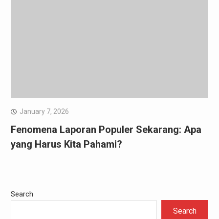
January 7, 2026
Fenomena Laporan Populer Sekarang: Apa
yang Harus Kita Pahami?
Search
Search