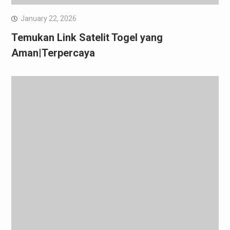
January 22, 2026
Temukan Link Satelit Togel yang
Aman|Terpercaya