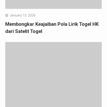
January 15, 2026
Membongkar Keajaiban Pola Lirik Togel HK
dari Satelit Togel