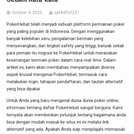
October 4, 2025
safASFsf231
PokerHebat telah menjadi sebuah platform permainan poker
yang paling populer di Indonesia. Dengan menggunakan
banyak kelebihan seru, pengalaman bermain yang
menyenangkan, dan tingkat safety yang tinggi, banyak sekali
para pemain itu migrasi ke PokerHebat untuk merasakan
kesenangan bermain poker dalam cara real-time. Dalam
artikel ini, kami akan membahas menyampaikan diverse
aspek krusial mengenai PokerHebat, termasuk cara
melakukan login, tahapan pendaftaran, dan tautan alternatif
yang bisa dipakai.
Untuk Anda yang baru mengenal dunia dunia poker online,
informasi tentang daftar PokerHebat sangat berguna. Kami
ternyata akan memberikan petunjuk tentang bagaimana anda
bisa dengan mudah masuk ke situs ini ini melalui link
alternatif yang ada. Apakah Anda siap menjelajahi memasuki