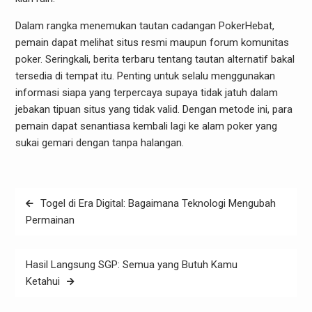
Dalam rangka menemukan tautan cadangan PokerHebat,
pemain dapat melihat situs resmi maupun forum komunitas
poker. Seringkali, berita terbaru tentang tautan alternatif bakal
tersedia di tempat itu. Penting untuk selalu menggunakan
informasi siapa yang terpercaya supaya tidak jatuh dalam
jebakan tipuan situs yang tidak valid. Dengan metode ini, para
pemain dapat senantiasa kembali lagi ke alam poker yang
sukai gemari dengan tanpa halangan.
Post
Togel di Era Digital: Bagaimana Teknologi Mengubah
navigation
Permainan
Hasil Langsung SGP: Semua yang Butuh Kamu
Ketahui