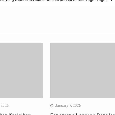
, 2026
January 7, 2026