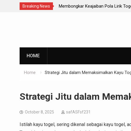
aiban Pola Lirik Togel HK dari Satelit
Fenomena Laporan Popule
Breaking News
Kita Pahami?
Skip
to
content
HOME
Home
Strategi Jitu dalam Memaksimalkan Kayu Tog
Strategi Jitu dalam Mema
October 8, 2025
safASFsf231
Istilah kayu togel, sering dikenal sebagai kayu togel,