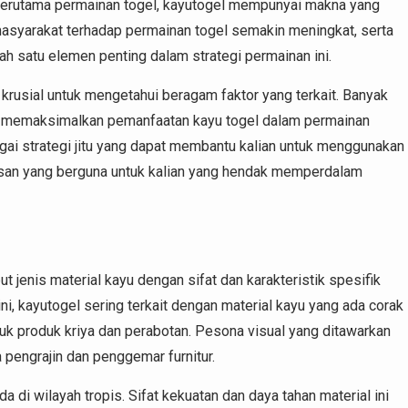
, terutama permainan togel, kayutogel mempunyai makna yang
 masyarakat terhadap permainan togel semakin meningkat, serta
ah satu elemen penting dalam strategi permainan ini.
 krusial untuk mengetahui beragam faktor yang terkait. Banyak
am memaksimalkan pemanfaatan kayu togel dalam permainan
agai strategi jitu yang dapat membantu kalian untuk menggunakan
san yang berguna untuk kalian yang hendak memperdalam
 jenis material kayu dengan sifat dan karakteristik spesifik
i, kayutogel sering terkait dengan material kayu yang ada corak
ntuk produk kriya dan perabotan. Pesona visual yang ditawarkan
ra pengrajin dan penggemar furnitur.
 di wilayah tropis. Sifat kekuatan dan daya tahan material ini