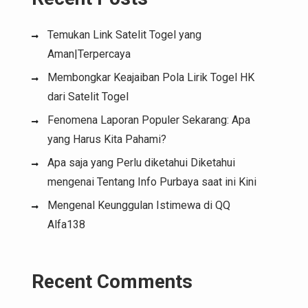
Temukan Link Satelit Togel yang
Aman|Terpercaya
Membongkar Keajaiban Pola Lirik Togel HK
dari Satelit Togel
Fenomena Laporan Populer Sekarang: Apa
yang Harus Kita Pahami?
Apa saja yang Perlu diketahui Diketahui
mengenai Tentang Info Purbaya saat ini Kini
Mengenal Keunggulan Istimewa di QQ
Alfa138
Recent Comments