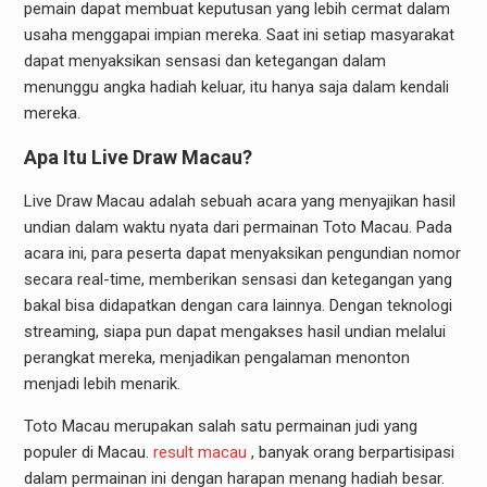
pemain dapat membuat keputusan yang lebih cermat dalam
usaha menggapai impian mereka. Saat ini setiap masyarakat
dapat menyaksikan sensasi dan ketegangan dalam
menunggu angka hadiah keluar, itu hanya saja dalam kendali
mereka.
Apa Itu Live Draw Macau?
Live Draw Macau adalah sebuah acara yang menyajikan hasil
undian dalam waktu nyata dari permainan Toto Macau. Pada
acara ini, para peserta dapat menyaksikan pengundian nomor
secara real-time, memberikan sensasi dan ketegangan yang
bakal bisa didapatkan dengan cara lainnya. Dengan teknologi
streaming, siapa pun dapat mengakses hasil undian melalui
perangkat mereka, menjadikan pengalaman menonton
menjadi lebih menarik.
Toto Macau merupakan salah satu permainan judi yang
populer di Macau.
result macau
, banyak orang berpartisipasi
dalam permainan ini dengan harapan menang hadiah besar.