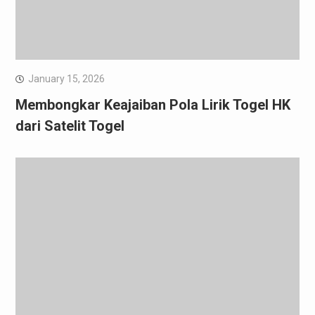
January 15, 2026
Membongkar Keajaiban Pola Lirik Togel HK
dari Satelit Togel