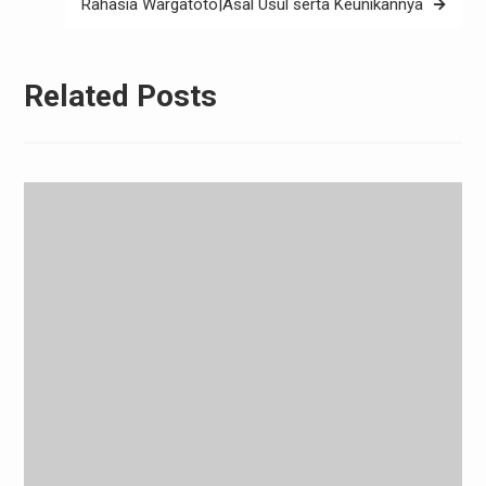
Rahasia Wargatoto|Asal Usul serta Keunikannya
Related Posts