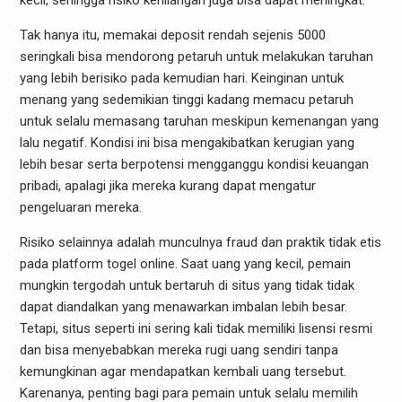
kecil, sehingga risiko kehilangan juga bisa dapat meningkat.
Tak hanya itu, memakai deposit rendah sejenis 5000
seringkali bisa mendorong petaruh untuk melakukan taruhan
yang lebih berisiko pada kemudian hari. Keinginan untuk
menang yang sedemikian tinggi kadang memacu petaruh
untuk selalu memasang taruhan meskipun kemenangan yang
lalu negatif. Kondisi ini bisa mengakibatkan kerugian yang
lebih besar serta berpotensi mengganggu kondisi keuangan
pribadi, apalagi jika mereka kurang dapat mengatur
pengeluaran mereka.
Risiko selainnya adalah munculnya fraud dan praktik tidak etis
pada platform togel online. Saat uang yang kecil, pemain
mungkin tergodah untuk bertaruh di situs yang tidak tidak
dapat diandalkan yang menawarkan imbalan lebih besar.
Tetapi, situs seperti ini sering kali tidak memiliki lisensi resmi
dan bisa menyebabkan mereka rugi uang sendiri tanpa
kemungkinan agar mendapatkan kembali uang tersebut.
Karenanya, penting bagi para pemain untuk selalu memilih