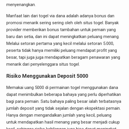
menyenangkan.
Manfaat lain dari togel via dana adalah adanya bonus dan
promosi menarik sering sering oleh oleh situs togel. Banyak
provider memberikan bonus tambahan untuk pemain yang
baru dan setia, dan ini dapat meningkatkan peluang menang.
Melalui setoran pertama yang kecil melalui setoran 5.000,
peserta tidak hanya memiliki peluang mendapat profit yang
besar, tapi juga juga mendapatkan beragam penawaran yang
menarik dari penyelenggara situs togel.
Risiko Menggunakan Deposit 5000
Memakai uang 5000 di permainan togel menggunakan dana
dapat menimbulkan beberapa bahaya yang perlu diperhatikan
bagi para pemain. Satu bahaya paling besar ialah terbatasnya
jumlah deposit yang tidak sejalan dengan ekspektasi pemain.
Hanya dengan mengandalkan jumlah yang kecil, peluang
untuk mendapatkan hasil menang yang besar menjadi cukup