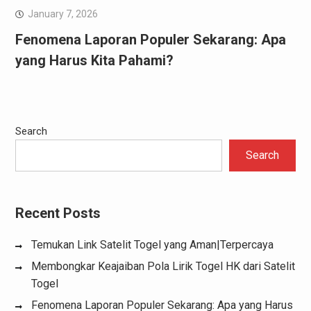
January 7, 2026
Fenomena Laporan Populer Sekarang: Apa
yang Harus Kita Pahami?
Search
Search
Recent Posts
Temukan Link Satelit Togel yang Aman|Terpercaya
Membongkar Keajaiban Pola Lirik Togel HK dari Satelit
Togel
Fenomena Laporan Populer Sekarang: Apa yang Harus