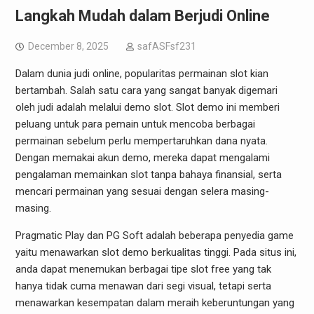
Langkah Mudah dalam Berjudi Online
December 8, 2025
safASFsf231
Dalam dunia judi online, popularitas permainan slot kian
bertambah. Salah satu cara yang sangat banyak digemari
oleh judi adalah melalui demo slot. Slot demo ini memberi
peluang untuk para pemain untuk mencoba berbagai
permainan sebelum perlu mempertaruhkan dana nyata.
Dengan memakai akun demo, mereka dapat mengalami
pengalaman memainkan slot tanpa bahaya finansial, serta
mencari permainan yang sesuai dengan selera masing-
masing.
Pragmatic Play dan PG Soft adalah beberapa penyedia game
yaitu menawarkan slot demo berkualitas tinggi. Pada situs ini,
anda dapat menemukan berbagai tipe slot free yang tak
hanya tidak cuma menawan dari segi visual, tetapi serta
menawarkan kesempatan dalam meraih keberuntungan yang