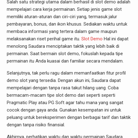
Salah satu strategi utama dalam berhasil di slot demo adalah
mempelajari cara kerja permainan. Setiap jenis game slot
memiliki aturan-aturan dan ciri-ciri yang, termasuk jalur
pembayaran, bonus, dan ikon khusus. Sediakan waktu untuk
membaca informasi yang tertera dalam game maupun
melaksanakan riset perihal game itu.
Slot Demo
Hal ini dapat
menolong Saudara menciptakan taktik yang lebih baik di
permainan. Saat bermain slot demo, fokuslah kepada tipe
permainan itu Anda kuasai dan familiar secara mendalam.
Selanjutnya, tak perlu ragu dalam memanfaatkan fitur profil
demo slot yang tersedia. Dengan akun ini, Saudara dapat
mempelajari dengan tanpa rasa takut hilang uang. Coba
bermacam-macam tipe slot demo dari seperti seperti
Pragmatic Play atau PG Soft agar tahu mana yang sangat
cocok dengan gaya anda. Gunakan kesempatan ini untuk
peluang untuk bereksperimen dengan berbagai tarif dan taktik
dengan tanpa risiko finansial.
Akhirnya, perhatikan waktu dan waktu permainan Saudara.