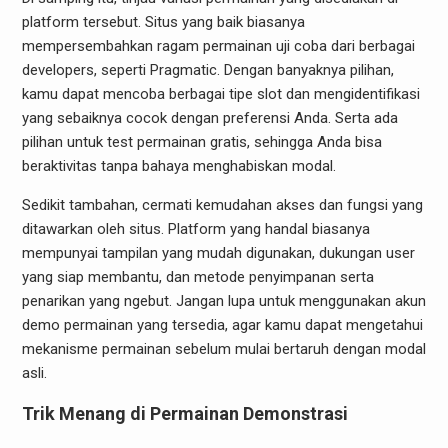
platform tersebut. Situs yang baik biasanya
mempersembahkan ragam permainan uji coba dari berbagai
developers, seperti Pragmatic. Dengan banyaknya pilihan,
kamu dapat mencoba berbagai tipe slot dan mengidentifikasi
yang sebaiknya cocok dengan preferensi Anda. Serta ada
pilihan untuk test permainan gratis, sehingga Anda bisa
beraktivitas tanpa bahaya menghabiskan modal.
Sedikit tambahan, cermati kemudahan akses dan fungsi yang
ditawarkan oleh situs. Platform yang handal biasanya
mempunyai tampilan yang mudah digunakan, dukungan user
yang siap membantu, dan metode penyimpanan serta
penarikan yang ngebut. Jangan lupa untuk menggunakan akun
demo permainan yang tersedia, agar kamu dapat mengetahui
mekanisme permainan sebelum mulai bertaruh dengan modal
asli.
Trik Menang di Permainan Demonstrasi