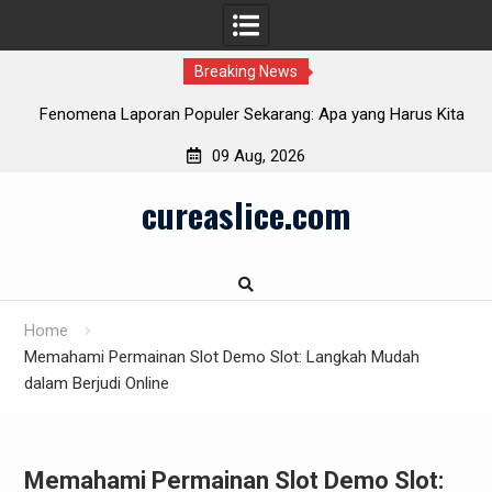
Breaking News
t
Fenomena Laporan Populer Sekarang: Apa yang Harus Kita
A
Pahami?
09 Aug, 2026
Skip
cureaslice.com
to
content
Home
Memahami Permainan Slot Demo Slot: Langkah Mudah
dalam Berjudi Online
Memahami Permainan Slot Demo Slot: