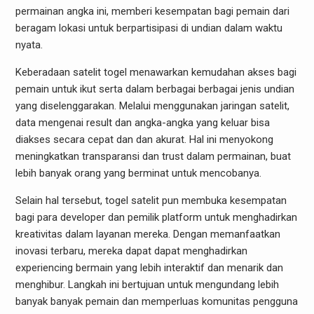
permainan angka ini, memberi kesempatan bagi pemain dari
beragam lokasi untuk berpartisipasi di undian dalam waktu
nyata.
Keberadaan satelit togel menawarkan kemudahan akses bagi
pemain untuk ikut serta dalam berbagai berbagai jenis undian
yang diselenggarakan. Melalui menggunakan jaringan satelit,
data mengenai result dan angka-angka yang keluar bisa
diakses secara cepat dan dan akurat. Hal ini menyokong
meningkatkan transparansi dan trust dalam permainan, buat
lebih banyak orang yang berminat untuk mencobanya.
Selain hal tersebut, togel satelit pun membuka kesempatan
bagi para developer dan pemilik platform untuk menghadirkan
kreativitas dalam layanan mereka. Dengan memanfaatkan
inovasi terbaru, mereka dapat dapat menghadirkan
experiencing bermain yang lebih interaktif dan menarik dan
menghibur. Langkah ini bertujuan untuk mengundang lebih
banyak banyak pemain dan memperluas komunitas pengguna