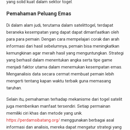
yang solid kuat dalam sektor togel.
Pemahaman Peluang Emas
Di dalam alam judi, terutama dalam satelittogel, terdapat
beraneka kesempatan yang dapat dapat dimanfaatkan oleh
para para pemain. Dengan cara mempelajari corak dan arah
informasi dari hasil sebelumnya, pemain bisa meningkatkan
kemungkinan agar meraih hasil yang menguntungkan. Strategi
yang berhasil dalam menentukan angka serta tipe game
menjadi faktor utama dalam menemukan kesempatan emas.
Menganalisis data secara cermat membuat pemain lebih
mengerti tentang kapan waktu terbaik guna memasang
taruhan.
Selain itu, pemahaman terhadap mekanisme dari togel satelit
juga memberikan manfaat tersendiri. Setiap permainan
memiliki ciri khas dan metode yang unik.
https://perdamsibatang.org/
menggunakan berbagai asal
informasi dan analisis, mereka dapat mengatur strategi yang