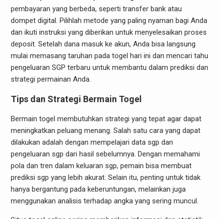
pembayaran yang berbeda, seperti transfer bank atau
dompet digital. Pilihlah metode yang paling nyaman bagi Anda
dan ikuti instruksi yang diberikan untuk menyelesaikan proses
deposit. Setelah dana masuk ke akun, Anda bisa langsung
mulai memasang taruhan pada togel hari ini dan mencari tahu
pengeluaran SGP terbaru untuk membantu dalam prediksi dan
strategi permainan Anda.
Tips dan Strategi Bermain Togel
Bermain togel membutuhkan strategi yang tepat agar dapat
meningkatkan peluang menang. Salah satu cara yang dapat
dilakukan adalah dengan mempelajari data sgp dan
pengeluaran sgp dari hasil sebelumnya. Dengan memahami
pola dan tren dalam keluaran sgp, pemain bisa membuat
prediksi sgp yang lebih akurat. Selain itu, penting untuk tidak
hanya bergantung pada keberuntungan, melainkan juga
menggunakan analisis terhadap angka yang sering muncul.