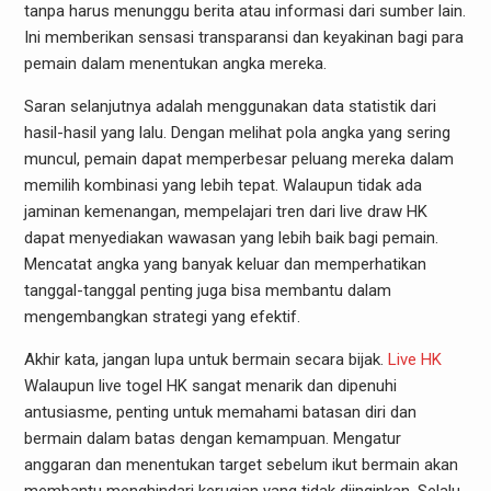
tanpa harus menunggu berita atau informasi dari sumber lain.
Ini memberikan sensasi transparansi dan keyakinan bagi para
pemain dalam menentukan angka mereka.
Saran selanjutnya adalah menggunakan data statistik dari
hasil-hasil yang lalu. Dengan melihat pola angka yang sering
muncul, pemain dapat memperbesar peluang mereka dalam
memilih kombinasi yang lebih tepat. Walaupun tidak ada
jaminan kemenangan, mempelajari tren dari live draw HK
dapat menyediakan wawasan yang lebih baik bagi pemain.
Mencatat angka yang banyak keluar dan memperhatikan
tanggal-tanggal penting juga bisa membantu dalam
mengembangkan strategi yang efektif.
Akhir kata, jangan lupa untuk bermain secara bijak.
Live HK
Walaupun live togel HK sangat menarik dan dipenuhi
antusiasme, penting untuk memahami batasan diri dan
bermain dalam batas dengan kemampuan. Mengatur
anggaran dan menentukan target sebelum ikut bermain akan