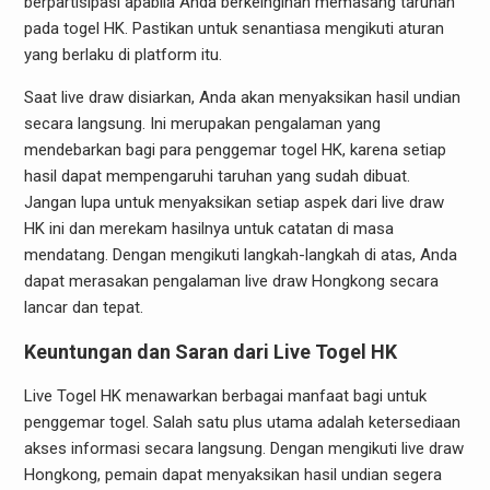
berpartisipasi apabila Anda berkeinginan memasang taruhan
pada togel HK. Pastikan untuk senantiasa mengikuti aturan
yang berlaku di platform itu.
Saat live draw disiarkan, Anda akan menyaksikan hasil undian
secara langsung. Ini merupakan pengalaman yang
mendebarkan bagi para penggemar togel HK, karena setiap
hasil dapat mempengaruhi taruhan yang sudah dibuat.
Jangan lupa untuk menyaksikan setiap aspek dari live draw
HK ini dan merekam hasilnya untuk catatan di masa
mendatang. Dengan mengikuti langkah-langkah di atas, Anda
dapat merasakan pengalaman live draw Hongkong secara
lancar dan tepat.
Keuntungan dan Saran dari Live Togel HK
Live Togel HK menawarkan berbagai manfaat bagi untuk
penggemar togel. Salah satu plus utama adalah ketersediaan
akses informasi secara langsung. Dengan mengikuti live draw
Hongkong, pemain dapat menyaksikan hasil undian segera