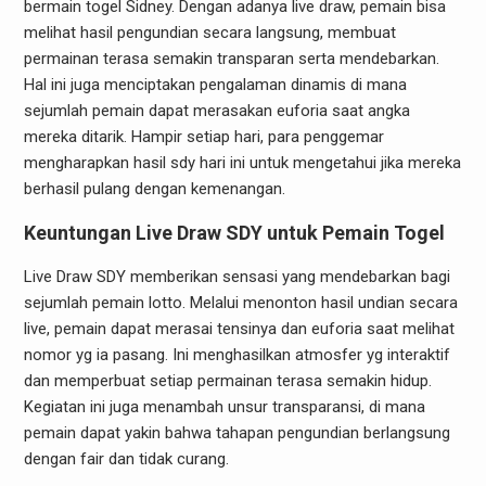
bermain togel Sidney. Dengan adanya live draw, pemain bisa
melihat hasil pengundian secara langsung, membuat
permainan terasa semakin transparan serta mendebarkan.
Hal ini juga menciptakan pengalaman dinamis di mana
sejumlah pemain dapat merasakan euforia saat angka
mereka ditarik. Hampir setiap hari, para penggemar
mengharapkan hasil sdy hari ini untuk mengetahui jika mereka
berhasil pulang dengan kemenangan.
Keuntungan Live Draw SDY untuk Pemain Togel
Live Draw SDY memberikan sensasi yang mendebarkan bagi
sejumlah pemain lotto. Melalui menonton hasil undian secara
live, pemain dapat merasai tensinya dan euforia saat melihat
nomor yg ia pasang. Ini menghasilkan atmosfer yg interaktif
dan memperbuat setiap permainan terasa semakin hidup.
Kegiatan ini juga menambah unsur transparansi, di mana
pemain dapat yakin bahwa tahapan pengundian berlangsung
dengan fair dan tidak curang.