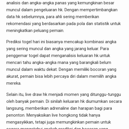
analisis dan angka-angka panas yang kemungkinan besar
muncul dalam pengeluaran hk. Dengan mempertimbangkan
data hk sebelumnya, para ahli sering memberikan
rekomendasi yang berdasarkan pada pola dan statistik untuk
meningkatkan peluang pemain.
Prediksi togel hari ini biasanya mencakup kombinasi angka
yang sering muncul dan angka yang jarang keluar. Para
penggemar togel dapat menganalisis keluaran hk untuk
mencari tahu angka-angka mana yang barangkali belum
muncul dalam waktu dekat. Dengan memiliki bocoran yang
akurat, pemain bisa lebih percaya diri dalam memilih angka
mereka.
Selain itu, live draw hk menjadi momen yang ditunggu-tunggu
oleh banyak pemain. Di sinilah keluaran hk diumumkan secara
langsung, memberikan adrenaline dan harapan bagi para
penonton. Menyaksikan live hongkong tidak hanya
mengasyikkan, tetapi juga memungkinkan pemain untuk