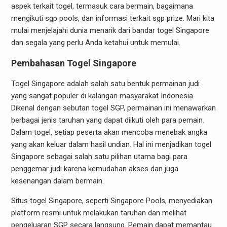
aspek terkait togel, termasuk cara bermain, bagaimana
mengikuti sgp pools, dan informasi terkait sgp prize. Mari kita
mulai menjelajahi dunia menarik dari bandar togel Singapore
dan segala yang perlu Anda ketahui untuk memulai.
Pembahasan Togel Singapore
Togel Singapore adalah salah satu bentuk permainan judi
yang sangat populer di kalangan masyarakat Indonesia.
Dikenal dengan sebutan togel SGP, permainan ini menawarkan
berbagai jenis taruhan yang dapat diikuti oleh para pemain.
Dalam togel, setiap peserta akan mencoba menebak angka
yang akan keluar dalam hasil undian. Hal ini menjadikan togel
Singapore sebagai salah satu pilihan utama bagi para
penggemar judi karena kemudahan akses dan juga
kesenangan dalam bermain.
Situs togel Singapore, seperti Singapore Pools, menyediakan
platform resmi untuk melakukan taruhan dan melihat
pengeluaran SGP secara langsung. Pemain dapat memantau