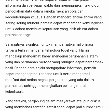
informasi dari berbagai waktu dan menggunakan teknologi
pengolahan data dalam rangka mencari pola dan
kecenderungan khusus. Dengan mengerti angka-angka yang
sering sering muncul, pemain dapat menambah kemungkinan
untuk dalam membuat keputusan yang lebih akurat dalam
permainan togel.
Selanjutnya, signifikan untuk memperhatikan informasi
terbaru terkini mengenai teknologi togel yang. Hal ini
mencakup mengamati kabar mengenai perubahan sistem
yang dan perubahan metode yang mungkin dapat berdampak
hasil. Dengan cara selalu mengupdate informasi, pemain
dapat mengadaptasi rencana untuk serta mengambil
manfaat dari setiap segala pergeseran yang ada dalam
permainan, sehingga meningkatkan peluang meraih
keberhasilan.
Yang terakhir, bergabung dalam masyarakat ataupun diskusi
yang membahas tentang satelit togel dapat jadi sumber ilmu