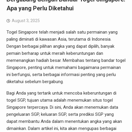
Apa yang Perlu Diketahui
August 3, 2025
Togel Singapore telah menjadi salah satu permainan yang
paling diminati di kawasan Asia, terutama di Indonesia.
Dengan berbagai pilihan angka yang dapat dipilih, banyak
pemain berharap untuk meraih keberuntungan dan
memenangkan hadiah besar. Membahas tentang bandar togel
Singapore, penting untuk memahami bagaimana permainan
ini berfungsi, serta berbagai informasi penting yang perlu
diketahui sebelum bergabung.
Bagi Anda yang tertarik untuk mencoba keberuntungan di
togel SGP, tujuan utama adalah menemukan situs togel
Singapore terpercaya. Di sini, Anda akan menemukan data
pengeluaran SGP, keluaran SGP, serta prediksi SGP yang
dapat membantu Anda dalam menentukan angka yang akan
dimainkan. Dalam artikel ini, kita akan mengupas berbagai