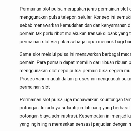
Permainan slot pulsa merupakan jenis permainan slo
menggunakan pulsa telepon seluler. Konsep ini semakin
sebab menawarkan kemudahan dan dan kenyamanan dal
pemain tak perlu ribet melakukan transaksi bank yang 
permainan slot via pulsa sebagai opsi menarik bagi ba
Game slot melalui pulsa ini menawarkan berbagai maca
pemain. Para pemain dapat memilih dari ribuan ribuan p
menggunakan slot depo pulsa, pemain bisa segera mula
Proses yang mudah dalam proses ini menggugah sejum
permainan slot.
Permainan slot pulsa juga menawarkan keuntungan tamb
potongan. Ini artinya seluruh jumlah uang yang berhasil
potongan biaya administrasi. Kesempatan ini menjadika
yang ingin ingin merasakan sensasi perjudian dengan m