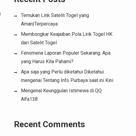
g
Temukan Link Satelit Togel yang
Aman|Terpercaya
Membongkar Keajaiban Pola Lirik Togel HK
dari Satelit Togel
Fenomena Laporan Populer Sekarang: Apa
yang Harus Kita Pahami?
Apa saja yang Perlu diketahui Diketahui
mengenai Tentang Info Purbaya saat ini Kini
Mengenal Keunggulan Istimewa di QQ
Alfa138
Recent Comments