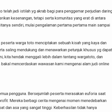
 telah jadi istilah yg akrab bagi para penggemar perjudian darin
ikan kesenangan, tetapi serta komunitas yang erat di antara
ceritanya sendiri, mulai pengalaman pertama pertama main sampai
ra peserta warga toto menciptakan sebuah kisah yang kaya dan
eserta saling mendukung dan menawarkan petunjuk khusus yg dapat
i, kita hendak menggali lebih dalam tentang wargatoto, dan
a bakal mencerdaskan wawasan kami mengenai alam judi online
emua pengguna. Bersejumlah peserta merasakan euforia saat
 profit. Mereka berbagi cerita mengenai momen menedebarkan
at dan asa yang sangat tinggi. Keberhasilan tidak hanya