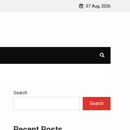
ai
Temukan Link Satelit Togel yang Aman|Terpercaya
07 Aug, 2026
Search
Search
Recent Posts