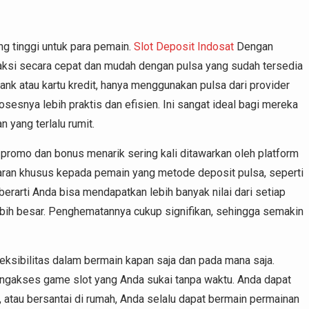
 tinggi untuk para pemain.
Slot Deposit Indosat
Dengan
ksi secara cepat dan mudah dengan pulsa yang sudah tersedia
nk atau kartu kredit, hanya menggunakan pulsa dari provider
osesnya lebih praktis dan efisien. Ini sangat ideal bagi mereka
 yang terlalu rumit.
 promo dan bonus menarik sering kali ditawarkan oleh platform
ran khusus kepada pemain yang metode deposit pulsa, seperti
berarti Anda bisa mendapatkan lebih banyak nilai dari setiap
ebih besar. Penghematannya cukup signifikan, sehingga semakin
leksibilitas dalam bermain kapan saja dan pada mana saja.
gakses game slot yang Anda sukai tanpa waktu. Anda dapat
r, atau bersantai di rumah, Anda selalu dapat bermain permainan