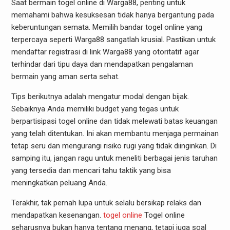
Saat bermain togel online di Warga88, penting untuk
memahami bahwa kesuksesan tidak hanya bergantung pada
keberuntungan semata. Memilih bandar togel online yang
terpercaya seperti Warga88 sangatlah krusial. Pastikan untuk
mendaftar registrasi di link Warga88 yang otoritatif agar
terhindar dari tipu daya dan mendapatkan pengalaman
bermain yang aman serta sehat.
Tips berikutnya adalah mengatur modal dengan bijak.
Sebaiknya Anda memiliki budget yang tegas untuk
berpartisipasi togel online dan tidak melewati batas keuangan
yang telah ditentukan. Ini akan membantu menjaga permainan
tetap seru dan mengurangi risiko rugi yang tidak diinginkan. Di
samping itu, jangan ragu untuk meneliti berbagai jenis taruhan
yang tersedia dan mencari tahu taktik yang bisa
meningkatkan peluang Anda.
Terakhir, tak pernah lupa untuk selalu bersikap relaks dan
mendapatkan kesenangan.
togel online
Togel online
seharusnya bukan hanya tentang menang, tetapi juga soal