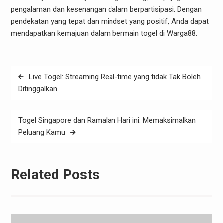
pengalaman dan kesenangan dalam berpartisipasi. Dengan
pendekatan yang tepat dan mindset yang positif, Anda dapat
mendapatkan kemajuan dalam bermain togel di Warga88.
Post
Live Togel: Streaming Real-time yang tidak Tak Boleh
navigation
Ditinggalkan
Togel Singapore dan Ramalan Hari ini: Memaksimalkan
Peluang Kamu
Related Posts