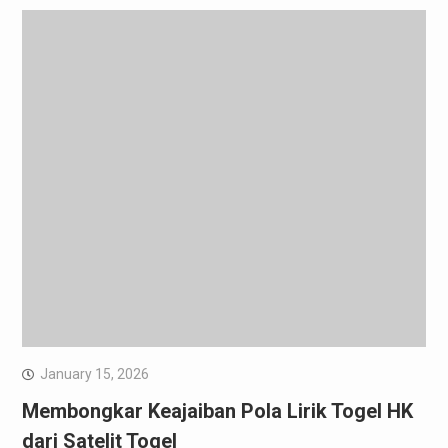
January 15, 2026
Membongkar Keajaiban Pola Lirik Togel HK
dari Satelit Togel