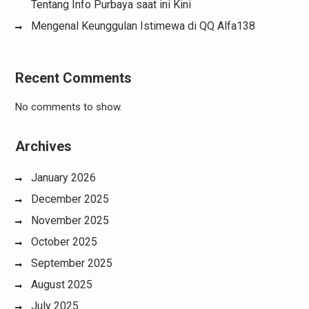
Tentang Info Purbaya saat ini Kini
Mengenal Keunggulan Istimewa di QQ Alfa138
Recent Comments
No comments to show.
Archives
January 2026
December 2025
November 2025
October 2025
September 2025
August 2025
July 2025