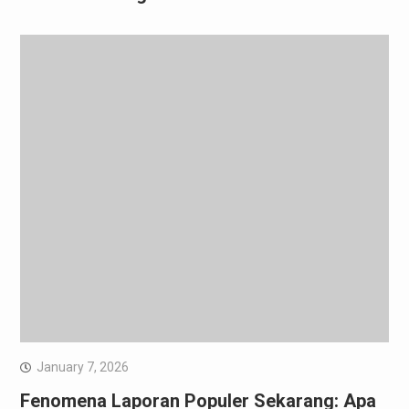
January 7, 2026
Fenomena Laporan Populer Sekarang: Apa