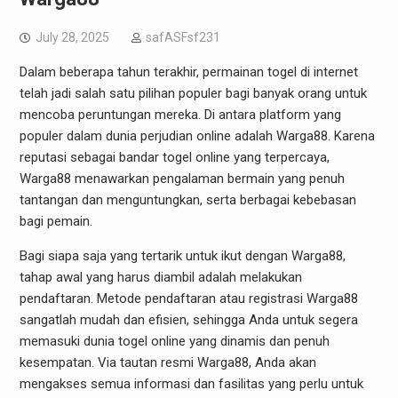
July 28, 2025
safASFsf231
Dalam beberapa tahun terakhir, permainan togel di internet
telah jadi salah satu pilihan populer bagi banyak orang untuk
mencoba peruntungan mereka. Di antara platform yang
populer dalam dunia perjudian online adalah Warga88. Karena
reputasi sebagai bandar togel online yang terpercaya,
Warga88 menawarkan pengalaman bermain yang penuh
tantangan dan menguntungkan, serta berbagai kebebasan
bagi pemain.
Bagi siapa saja yang tertarik untuk ikut dengan Warga88,
tahap awal yang harus diambil adalah melakukan
pendaftaran. Metode pendaftaran atau registrasi Warga88
sangatlah mudah dan efisien, sehingga Anda untuk segera
memasuki dunia togel online yang dinamis dan penuh
kesempatan. Via tautan resmi Warga88, Anda akan
mengakses semua informasi dan fasilitas yang perlu untuk