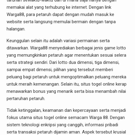
taruhan sewaktu-waktu dan di mana saja hanya dengan
memakai alat yang terhubung ke internet. Dengan link
Warga88, para petaruh dapat dengan mudah masuk ke
website serta langsung memulai bermain dengan tanpa
halangan.
Keunggulan selain itu adalah variasi permainan serta
ditawarkan. Warga88 menyediakan berbagai jenis game lotto
yang memungkinkan petaruh agar menentukan sesuai selera
serta strategi sendiri. Dari lotto dua dimensi, tiga dimensi,
sampai empat dimensi, pilihan yang tersebut memberi
peluang bagi petaruh untuk mengoptimalkan peluang mereka
untuk meraih kemenangan. Selain itu, situs togel online kerap
menawarkan bonus yang menarik serta bisa menambah nilai
pertaruhan petaruh.
Tidak ketinggalan, keamanan dan kepercayaan serta menjadi
fokus utama situs togel online semacam Warga 88. Dengan
sistem teknologi enkripsi yang canggih, informasi pribadi
serta transaksi petaruh dijamin aman. Aspek tersebut krusial