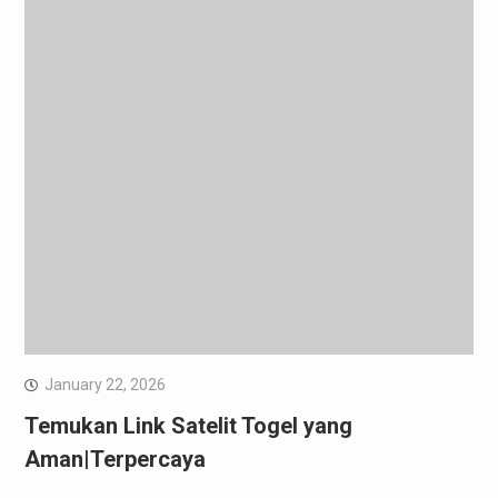
January 22, 2026
Temukan Link Satelit Togel yang
Aman|Terpercaya