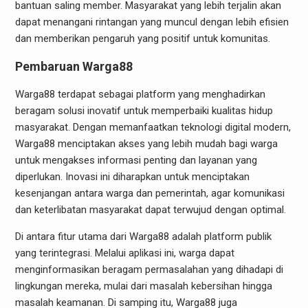
bantuan saling member. Masyarakat yang lebih terjalin akan
dapat menangani rintangan yang muncul dengan lebih efisien
dan memberikan pengaruh yang positif untuk komunitas.
Pembaruan Warga88
Warga88 terdapat sebagai platform yang menghadirkan
beragam solusi inovatif untuk memperbaiki kualitas hidup
masyarakat. Dengan memanfaatkan teknologi digital modern,
Warga88 menciptakan akses yang lebih mudah bagi warga
untuk mengakses informasi penting dan layanan yang
diperlukan. Inovasi ini diharapkan untuk menciptakan
kesenjangan antara warga dan pemerintah, agar komunikasi
dan keterlibatan masyarakat dapat terwujud dengan optimal.
Di antara fitur utama dari Warga88 adalah platform publik
yang terintegrasi. Melalui aplikasi ini, warga dapat
menginformasikan beragam permasalahan yang dihadapi di
lingkungan mereka, mulai dari masalah kebersihan hingga
masalah keamanan. Di samping itu, Warga88 juga