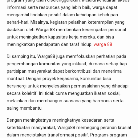
program yang telah diselenggarakan. Melalui kehadiran akses
informasi serta resources yang lebih baik, warga dapat
mengambil tindakan positif dalam kehidupan kehidupan
sehari-hari. Misalnya, kegiatan pelatihan keterampilan yang
diadakan oleh Warga 88 memberikan kesempatan personal
untuk meningkatkan kapasitas kerja mereka, dan bisa
meningkatkan pendapatan dan taraf hidup.
warga 88
Di samping itu, Warga88 juga memfokuskan perhatian pada
pengembangan komunitas yang inklusif, di mana setiap tiap
partisipan masyarakat dapat berkontribusi dan menerima
manfaat. Dengan proyek kerjasama, komunitas bisa
bersinergi untuk menyelesaikan permasalahan yang dihadapi
secara kolektif. Ini tidak cuma menguatkan ikatan sosial,
melainkan dan membangun suasana yang harmonis serta
saling membantu.
Dengan meningkatnya meningkatnya kesadaran serta
keterlibatan masyarakat, Warga88 memegang peranan krusial
dalam menciptakan transformasi positif. Program-program