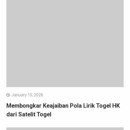
January 15, 2026
Membongkar Keajaiban Pola Lirik Togel HK
dari Satelit Togel