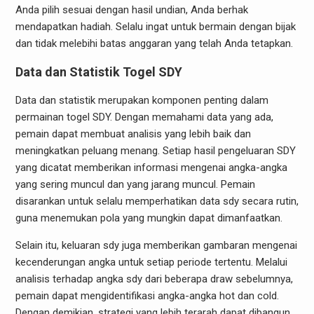
Anda pilih sesuai dengan hasil undian, Anda berhak
mendapatkan hadiah. Selalu ingat untuk bermain dengan bijak
dan tidak melebihi batas anggaran yang telah Anda tetapkan.
Data dan Statistik Togel SDY
Data dan statistik merupakan komponen penting dalam
permainan togel SDY. Dengan memahami data yang ada,
pemain dapat membuat analisis yang lebih baik dan
meningkatkan peluang menang. Setiap hasil pengeluaran SDY
yang dicatat memberikan informasi mengenai angka-angka
yang sering muncul dan yang jarang muncul. Pemain
disarankan untuk selalu memperhatikan data sdy secara rutin,
guna menemukan pola yang mungkin dapat dimanfaatkan.
Selain itu, keluaran sdy juga memberikan gambaran mengenai
kecenderungan angka untuk setiap periode tertentu. Melalui
analisis terhadap angka sdy dari beberapa draw sebelumnya,
pemain dapat mengidentifikasi angka-angka hot dan cold.
Dengan demikian, strategi yang lebih terarah dapat dibangun,