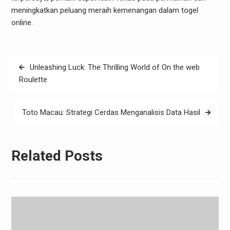
meningkatkan peluang meraih kemenangan dalam togel
online.
Post
Unleashing Luck: The Thrilling World of On the web
navigation
Roulette
Toto Macau: Strategi Cerdas Menganalisis Data Hasil
Related Posts