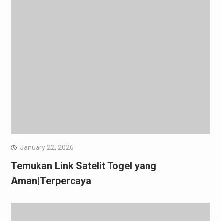
January 22, 2026
Temukan Link Satelit Togel yang
Aman|Terpercaya