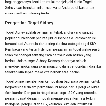
bagi anggotanya. Mari kita mulai menjelajahi dunia Togel
Sidney dan temukan informasi yang Anda butuhkan untuk
meningkatkan peluang Anda.
Pengertian Togel Sidney
Togel Sidney adalah permainan tebak angka yang sangat
populer di kalangan pecinta judi di Indonesia. Permainan ini
berasal dari Australia dan sering disebut sebagai togel SDY.
Pembaca yang tertarik dengan pengalaman togel online pasti
telah mendengar tentang cara bermain dan aturan yang
berlaku dalam togel Sidney. Konsep dasarnya adalah
menebak angka yang akan muncul dalam pengundian, dan jika
tebakan kita tepat, maka kita berhak atas hadiah.
Togel online memberikan kemudahan bagi para pemain untuk
berpartisipasi dalam permainan ini tanpa harus pergi ke lokasi
fisik bandar. Dengan berbagai situs togel SDY yang tersedia,
pemain dapat dengan mudah mengakses informasi terkini
mengenai pengeluaran SDY, keluaran SDY, dan informasi