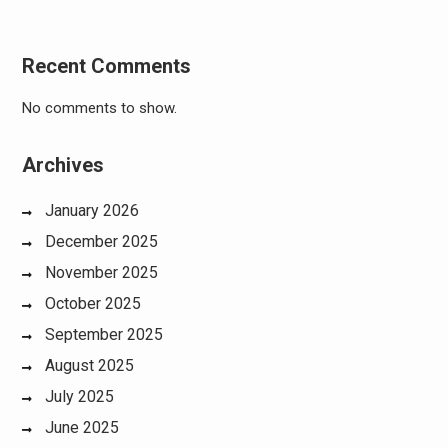
Recent Comments
No comments to show.
Archives
January 2026
December 2025
November 2025
October 2025
September 2025
August 2025
July 2025
June 2025