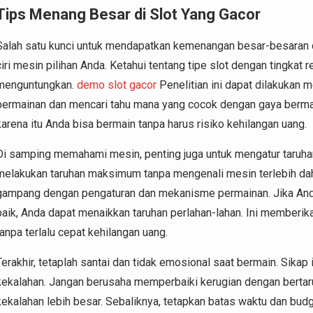
Tips Menang Besar di Slot Yang Gacor
Salah satu kunci untuk mendapatkan kemenangan besar-besaran 
ciri mesin pilihan Anda. Ketahui tentang tipe slot dengan tingkat r
menguntungkan.
demo slot gacor
Penelitian ini dapat dilakukan 
permainan dan mencari tahu mana yang cocok dengan gaya bermain
karena itu Anda bisa bermain tanpa harus risiko kehilangan uang.
Di samping memahami mesin, penting juga untuk mengatur taruha
melakukan taruhan maksimum tanpa mengenali mesin terlebih dahu
gampang dengan pengaturan dan mekanisme permainan. Jika Anda
baik, Anda dapat menaikkan taruhan perlahan-lahan. Ini memberik
tanpa terlalu cepat kehilangan uang.
Terakhir, tetaplah santai dan tidak emosional saat bermain. Sika
kekalahan. Jangan berusaha memperbaiki kerugian dengan bertaruh
kekalahan lebih besar. Sebaliknya, tetapkan batas waktu dan bu