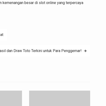
n kemenangan besar di slot online yang terpercaya
at
asil dan Draw Toto Terkini untuk Para Penggemar!