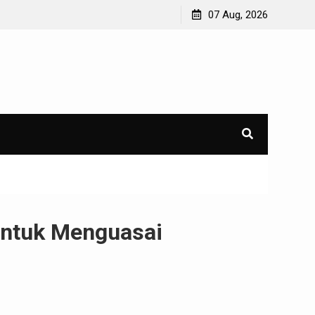
ai
Temukan Link Satelit Togel yang Aman|Terpercaya
07 Aug, 2026
untuk Menguasai