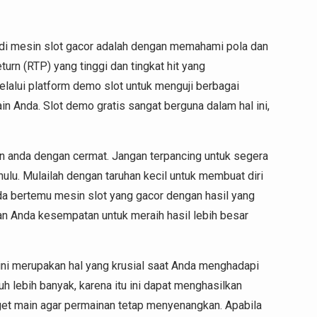
di mesin slot gacor adalah dengan memahami pola dan
eturn (RTP) yang tinggi dan tingkat hit yang
melalui platform demo slot untuk menguji berbagai
 Anda. Slot demo gratis sangat berguna dalam hal ini,
n anda dengan cermat. Jangan terpancing untuk segera
lu. Mulailah dengan taruhan kecil untuk membuat diri
 bertemu mesin slot yang gacor dengan hasil yang
an Anda kesempatan untuk meraih hasil lebih besar
p ini merupakan hal yang krusial saat Anda menghadapi
 lebih banyak, karena itu ini dapat menghasilkan
dget main agar permainan tetap menyenangkan. Apabila