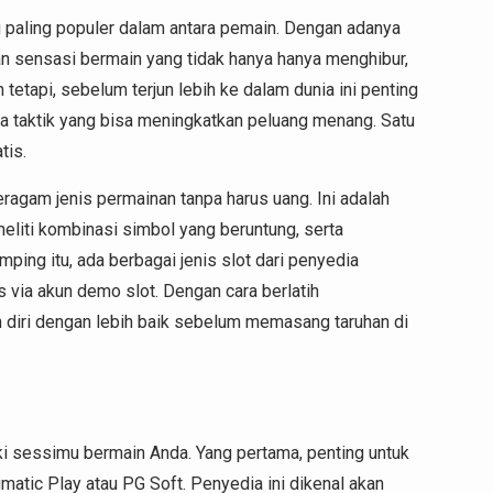
ng paling populer dalam antara pemain. Dengan adanya
an sensasi bermain yang tidak hanya hanya menghibur,
etapi, sebelum terjun lebih ke dalam dunia ini penting
ta taktik yang bisa meningkatkan peluang menang. Satu
tis.
gam jenis permainan tanpa harus uang. Ini adalah
liti kombinasi simbol yang beruntung, serta
ping itu, ada berbagai jenis slot dari penyedia
 via akun demo slot. Dengan cara berlatih
diri dengan lebih baik sebelum memasang taruhan di
i sessimu bermain Anda. Yang pertama, penting untuk
tic Play atau PG Soft. Penyedia ini dikenal akan