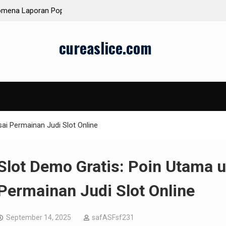
: Apa yang Harus
Apa saja yang Perlu diketahui Diketahui mengen
Tentang Info Purbaya saat ini Kini
cureaslice.com
ai Permainan Judi Slot Online
Slot Demo Gratis: Poin Utama 
Permainan Judi Slot Online
September 14, 2025
safASFsf231