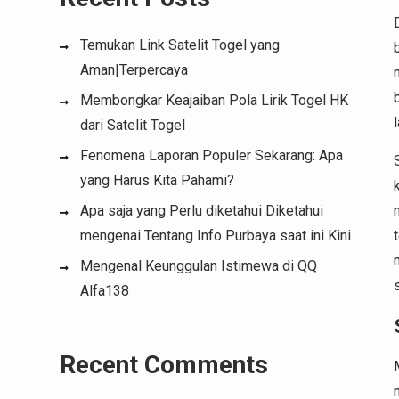
Temukan Link Satelit Togel yang
Aman|Terpercaya
Membongkar Keajaiban Pola Lirik Togel HK
dari Satelit Togel
Fenomena Laporan Populer Sekarang: Apa
yang Harus Kita Pahami?
Apa saja yang Perlu diketahui Diketahui
mengenai Tentang Info Purbaya saat ini Kini
Mengenal Keunggulan Istimewa di QQ
Alfa138
Recent Comments