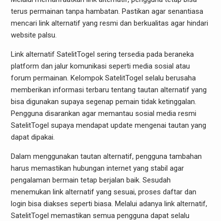
terus permainan tanpa hambatan. Pastikan agar senantiasa
mencari link alternatif yang resmi dan berkualitas agar hindari
website palsu.
Link alternatif SatelitTogel sering tersedia pada beraneka
platform dan jalur komunikasi seperti media sosial atau
forum permainan. Kelompok SatelitTogel selalu berusaha
memberikan informasi terbaru tentang tautan alternatif yang
bisa digunakan supaya segenap pemain tidak ketinggalan.
Pengguna disarankan agar memantau sosial media resmi
SatelitTogel supaya mendapat update mengenai tautan yang
dapat dipakai.
Dalam menggunakan tautan alternatif, pengguna tambahan
harus memastikan hubungan internet yang stabil agar
pengalaman bermain tetap berjalan baik. Sesudah
menemukan link alternatif yang sesuai, proses daftar dan
login bisa diakses seperti biasa. Melalui adanya link alternatif,
SatelitTogel memastikan semua pengguna dapat selalu