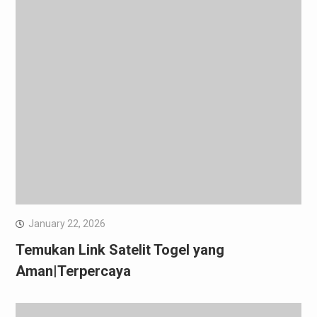
January 22, 2026
Temukan Link Satelit Togel yang
Aman|Terpercaya