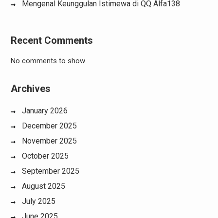
Mengenal Keunggulan Istimewa di QQ Alfa138
Recent Comments
No comments to show.
Archives
January 2026
December 2025
November 2025
October 2025
September 2025
August 2025
July 2025
June 2025