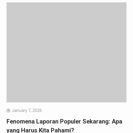
January 7, 2026
Fenomena Laporan Populer Sekarang: Apa
yang Harus Kita Pahami?