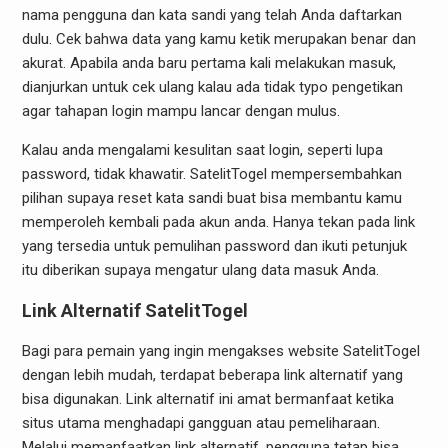
nama pengguna dan kata sandi yang telah Anda daftarkan
dulu. Cek bahwa data yang kamu ketik merupakan benar dan
akurat. Apabila anda baru pertama kali melakukan masuk,
dianjurkan untuk cek ulang kalau ada tidak typo pengetikan
agar tahapan login mampu lancar dengan mulus.
Kalau anda mengalami kesulitan saat login, seperti lupa
password, tidak khawatir. SatelitTogel mempersembahkan
pilihan supaya reset kata sandi buat bisa membantu kamu
memperoleh kembali pada akun anda. Hanya tekan pada link
yang tersedia untuk pemulihan password dan ikuti petunjuk
itu diberikan supaya mengatur ulang data masuk Anda.
Link Alternatif SatelitTogel
Bagi para pemain yang ingin mengakses website SatelitTogel
dengan lebih mudah, terdapat beberapa link alternatif yang
bisa digunakan. Link alternatif ini amat bermanfaat ketika
situs utama menghadapi gangguan atau pemeliharaan.
Melalui memanfaatkan link alternatif, pengguna tetap bisa