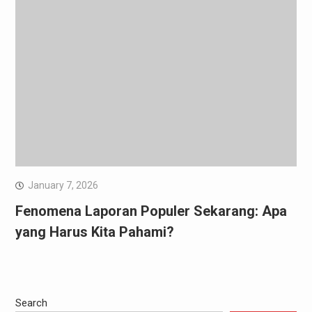
January 7, 2026
Fenomena Laporan Populer Sekarang: Apa
yang Harus Kita Pahami?
Search