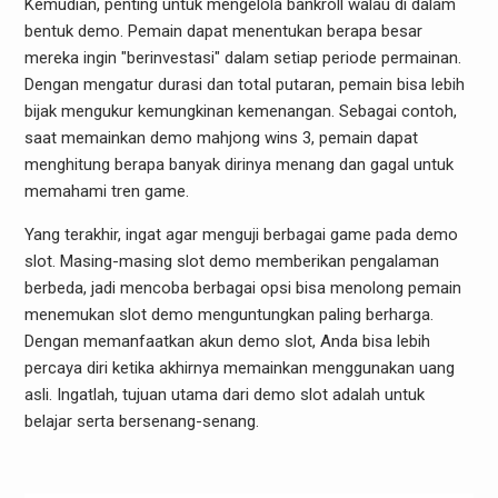
Kemudian, penting untuk mengelola bankroll walau di dalam
bentuk demo. Pemain dapat menentukan berapa besar
mereka ingin "berinvestasi" dalam setiap periode permainan.
Dengan mengatur durasi dan total putaran, pemain bisa lebih
bijak mengukur kemungkinan kemenangan. Sebagai contoh,
saat memainkan demo mahjong wins 3, pemain dapat
menghitung berapa banyak dirinya menang dan gagal untuk
memahami tren game.
Yang terakhir, ingat agar menguji berbagai game pada demo
slot. Masing-masing slot demo memberikan pengalaman
berbeda, jadi mencoba berbagai opsi bisa menolong pemain
menemukan slot demo menguntungkan paling berharga.
Dengan memanfaatkan akun demo slot, Anda bisa lebih
percaya diri ketika akhirnya memainkan menggunakan uang
asli. Ingatlah, tujuan utama dari demo slot adalah untuk
belajar serta bersenang-senang.