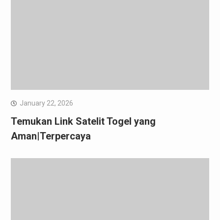
January 22, 2026
Temukan Link Satelit Togel yang
Aman|Terpercaya