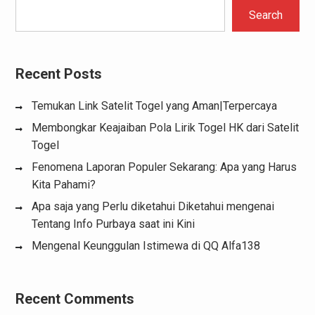
Search
Recent Posts
Temukan Link Satelit Togel yang Aman|Terpercaya
Membongkar Keajaiban Pola Lirik Togel HK dari Satelit
Togel
Fenomena Laporan Populer Sekarang: Apa yang Harus
Kita Pahami?
Apa saja yang Perlu diketahui Diketahui mengenai
Tentang Info Purbaya saat ini Kini
Mengenal Keunggulan Istimewa di QQ Alfa138
Recent Comments