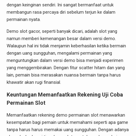
dengan keinginan sendiri. Ini sangat bermanfaat untuk
membangun rasa percaya diri sebelum terjun ke dalam
permainan nyata.
Demo slot gacor, seperti banyak dicari, adalah slot yang
namun memberi kemenangan besar dalam versi demo.
Walaupun hal ini tidak menjamin keberhasilan ketika bermain
dengan uang sungguhan, mengalami permainan yang
menguntungkan dalam versi demo bisa menjadi experimen
yang menggembirakan. Dengan fitur scatter hitam dan yang
lain, pemain bisa merasakan nuansa bermain tanpa harus
khawatir akan rugi finansial.
Keuntungan Memanfaatkan Rekening Uji Coba
Permainan Slot
Memanfaatkan rekening demo permainan slot menawarkan
kesempatan bagi pemain untuk memahami seperti apa game
tanpa harus harus memakai uang sungguhan. Dengan adanya