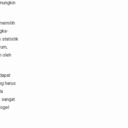
mungkin
 memilih
gka-
 statistik
rum,
n oleh
dapat
ng harus
da
n sangat
togel