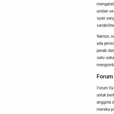
menganali
undian se
syair yan
variabilit
Namun, se
ada jamin
jawab dal
satu-satu
mengombin
Forum 
Forum Sy
untuk ber
anggota d
mereka pe