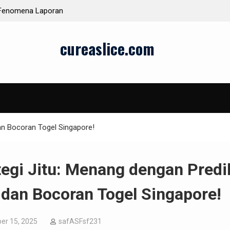
: Apa yang Harus
Apa saja yang Perlu diketahui Diketahui mengen
Tentang Info Purbaya saat ini Kini
cureaslice.com
an Bocoran Togel Singapore!
tegi Jitu: Menang dengan Predi
dan Bocoran Togel Singapore!
er 15, 2025
safASFsf231