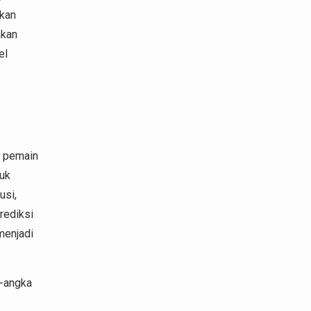
kan
akan
el
a pemain
tuk
usi,
rediksi
menjadi
a-angka