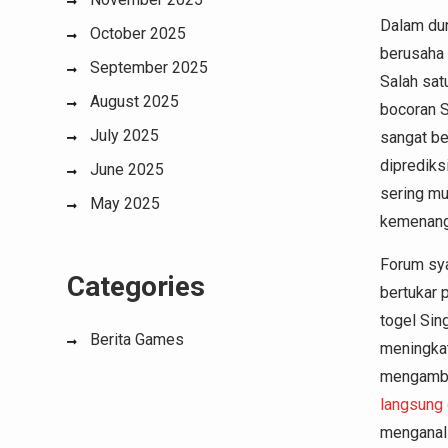
Dalam dun
October 2025
berusaha 
September 2025
Salah sat
August 2025
bocoran S
July 2025
sangat ber
diprediks
June 2025
sering m
May 2025
kemenang
Forum sya
Categories
bertukar 
togel Sin
Berita Games
meningkat
mengambil
langsung 
menganali