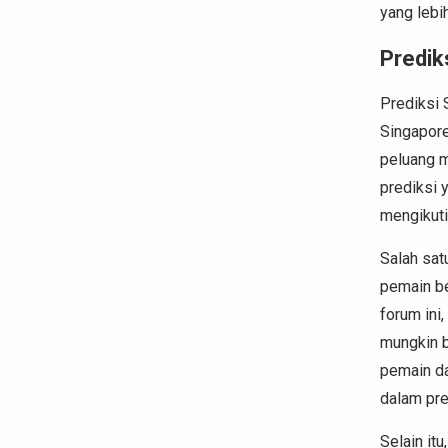
yang leb
Predik
Prediksi 
Singapore
peluang m
prediksi 
mengikuti
Salah sat
pemain be
forum ini
mungkin b
pemain da
dalam pre
Selain it