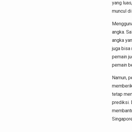
yang lua
muncul di 
Menggunak
angka. Sa
angka yang
juga bisa
pemain ju
pemain b
Namun, pe
memberika
tetap men
prediksi.
membantu
Singapore