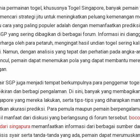
ia permainan togel, khususnya Togel Singapore, banyak pemain
mencari strategi jitu untuk meningkatkan peluang kemenangan m
u cara yang paling populer adalah dengan memanfaatkan prediks
GP yang sering dibagikan di berbagai forum. Informasi ini diang
harga oleh para petaruh, mengingat hasil undian togel sering kali
i. Namun, dengan analisis yang tepat dan perhatian pada angka-
uncul, pemain dapat menemukan pola yang dapat membantu mere
an.
ir SGP juga menjadi tempat berkumpulnya para penggemar togel
pikiran dan berbagi pengalaman. Di sini, banyak yang membagikan
gapore yang mereka lakukan, serta tips-tips yang diharapkan ma
kan akurasi prediksi. Para pemula maupun pemain berpengalam
 manfaat dari diskusi yang berlangsung di forum tersebut.
boco
dari singapura
memanfaatkan informasi dari berbagai sumber da
sis syair serta tanda-tanda yang ada, pemain dapat merumuskan