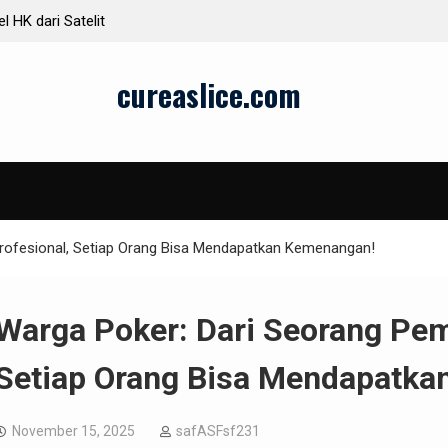
r Sekarang: Apa yang Harus
Apa saja yang Perlu diketahui Diket
Tentang Info Purbaya saat ini Kini
cureaslice.com
rofesional, Setiap Orang Bisa Mendapatkan Kemenangan!
Warga Poker: Dari Seorang Pem
Setiap Orang Bisa Mendapatk
November 15, 2025
safASFsf231