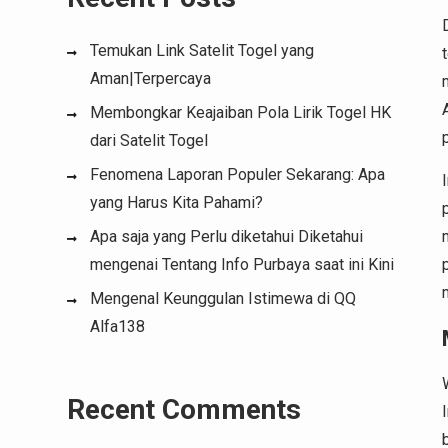
Temukan Link Satelit Togel yang
Aman|Terpercaya
Membongkar Keajaiban Pola Lirik Togel HK
dari Satelit Togel
Fenomena Laporan Populer Sekarang: Apa
yang Harus Kita Pahami?
Apa saja yang Perlu diketahui Diketahui
mengenai Tentang Info Purbaya saat ini Kini
Mengenal Keunggulan Istimewa di QQ
Alfa138
Recent Comments