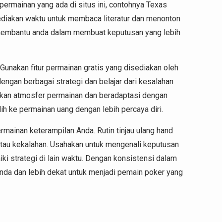
permainan yang ada di situs ini, contohnya Texas
Sediakan waktu untuk membaca literatur dan menonton
t membantu anda dalam membuat keputusan yang lebih
. Gunakan fitur permainan gratis yang disediakan oleh
ngan berbagai strategi dan belajar dari kesalahan
sakan atmosfer permainan dan beradaptasi dengan
ih ke permainan uang dengan lebih percaya diri.
ermainan keterampilan Anda. Rutin tinjau ulang hand
tau kekalahan. Usahakan untuk mengenali keputusan
 strategi di lain waktu. Dengan konsistensi dalam
Anda dan lebih dekat untuk menjadi pemain poker yang