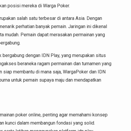
an posisi mereka di Warga Poker.
upakan salah satu terbesar di antara Asia. Dengan
enarik perhatian banyak pemain. Jaringan ini dikenal
serta mudah. Pemain dapat merasakan permainan yang
bergabung.
uk bergabung dengan IDN Play, yang merupakan situs
engakses beraneka ragam permainan dan turnamen yang
an siap membantu di mana saja, WargaPoker dan IDN
urna untuk pemain supaya maju dan mendapatkan
rmainan poker online, penting agar memahami konsep
kan kunci dalam membangun fondasi yang solid.