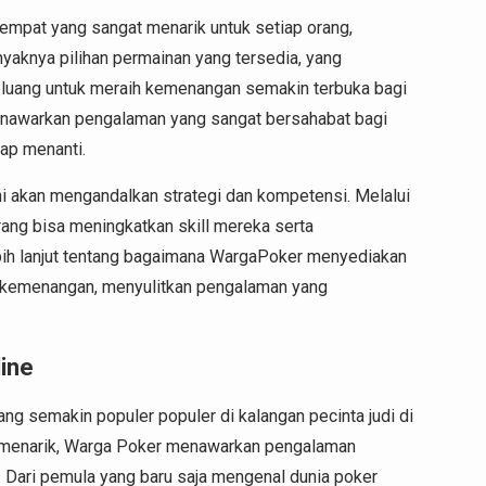
empat yang sangat menarik untuk setiap orang,
aknya pilihan permainan yang tersedia, yang
eluang untuk meraih kemenangan semakin terbuka bagi
menawarkan pengalaman yang sangat bersahabat bagi
ap menanti.
ni akan mengandalkan strategi dan kompetensi. Melalui
 orang bisa meningkatkan skill mereka serta
bih lanjut tentang bagaimana WargaPoker menyediakan
n kemenangan, menyulitkan pengalaman yang
ine
ng semakin populer populer di kalangan pecinta judi di
g menarik, Warga Poker menawarkan pengalaman
n. Dari pemula yang baru saja mengenal dunia poker