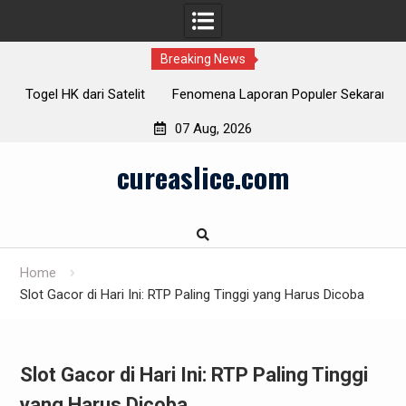
Breaking News
t
Fenomena Laporan Populer Sekarang: Apa yang Harus Kita
A
Pahami?
07 Aug, 2026
Skip
cureaslice.com
to
content
Home
Slot Gacor di Hari Ini: RTP Paling Tinggi yang Harus Dicoba
Slot Gacor di Hari Ini: RTP Paling Tinggi
yang Harus Dicoba