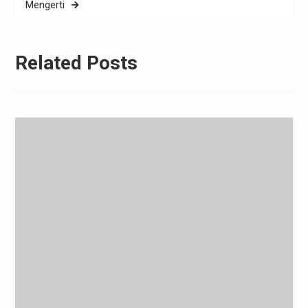
Mengerti
Related Posts