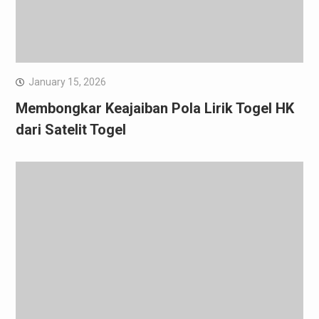
January 15, 2026
Membongkar Keajaiban Pola Lirik Togel HK
dari Satelit Togel