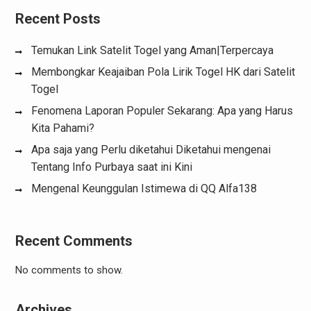
Recent Posts
Temukan Link Satelit Togel yang Aman|Terpercaya
Membongkar Keajaiban Pola Lirik Togel HK dari Satelit
Togel
Fenomena Laporan Populer Sekarang: Apa yang Harus
Kita Pahami?
Apa saja yang Perlu diketahui Diketahui mengenai
Tentang Info Purbaya saat ini Kini
Mengenal Keunggulan Istimewa di QQ Alfa138
Recent Comments
No comments to show.
Archives