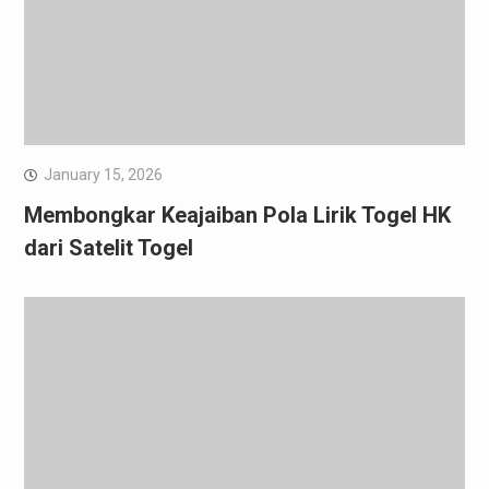
January 15, 2026
Membongkar Keajaiban Pola Lirik Togel HK
dari Satelit Togel