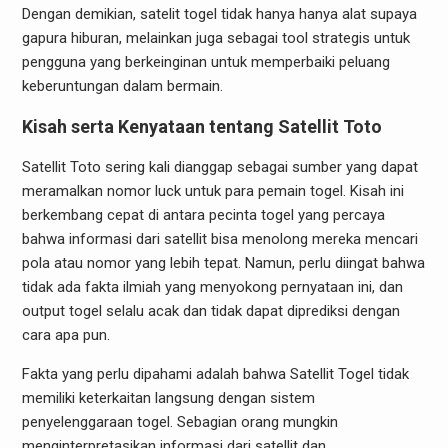
Dengan demikian, satelit togel tidak hanya hanya alat supaya
gapura hiburan, melainkan juga sebagai tool strategis untuk
pengguna yang berkeinginan untuk memperbaiki peluang
keberuntungan dalam bermain.
Kisah serta Kenyataan tentang Satellit Toto
Satellit Toto sering kali dianggap sebagai sumber yang dapat
meramalkan nomor luck untuk para pemain togel. Kisah ini
berkembang cepat di antara pecinta togel yang percaya
bahwa informasi dari satellit bisa menolong mereka mencari
pola atau nomor yang lebih tepat. Namun, perlu diingat bahwa
tidak ada fakta ilmiah yang menyokong pernyataan ini, dan
output togel selalu acak dan tidak dapat diprediksi dengan
cara apa pun.
Fakta yang perlu dipahami adalah bahwa Satellit Togel tidak
memiliki keterkaitan langsung dengan sistem
penyelenggaraan togel. Sebagian orang mungkin
menginterpretasikan informasi dari satellit dan