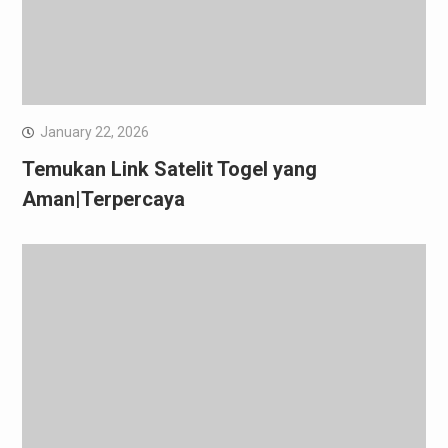
January 22, 2026
Temukan Link Satelit Togel yang
Aman|Terpercaya