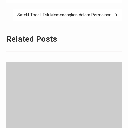
Satelit Togel: Trik Memenangkan dalam Permainan
Related Posts