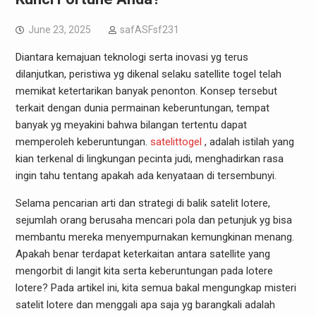
June 23, 2025
safASFsf231
Diantara kemajuan teknologi serta inovasi yg terus
dilanjutkan, peristiwa yg dikenal selaku satellite togel telah
memikat ketertarikan banyak penonton. Konsep tersebut
terkait dengan dunia permainan keberuntungan, tempat
banyak yg meyakini bahwa bilangan tertentu dapat
memperoleh keberuntungan.
satelittogel
, adalah istilah yang
kian terkenal di lingkungan pecinta judi, menghadirkan rasa
ingin tahu tentang apakah ada kenyataan di tersembunyi.
Selama pencarian arti dan strategi di balik satelit lotere,
sejumlah orang berusaha mencari pola dan petunjuk yg bisa
membantu mereka menyempurnakan kemungkinan menang.
Apakah benar terdapat keterkaitan antara satellite yang
mengorbit di langit kita serta keberuntungan pada lotere
lotere? Pada artikel ini, kita semua bakal mengungkap misteri
satelit lotere dan menggali apa saja yg barangkali adalah