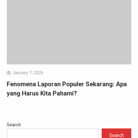
January 7, 2026
Fenomena Laporan Populer Sekarang: Apa
yang Harus Kita Pahami?
Search
Search