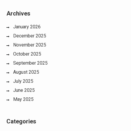
Archives
January 2026
December 2025
November 2025
October 2025
September 2025
August 2025
July 2025
June 2025
May 2025
Categories