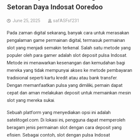
Setoran Daya Indosat Ooredoo
June 25, 2025
safASFsf231
Pada zaman digital sekarang, banyak cara untuk merasakan
pengalaman game permainan digital, termasuk permainan
slot yang menjadi semakin terkenal. Salah satu metode yang
populer oleh para gamer adalah slot deposit pulsa Indosat.
Metode ini menawarkan kesenangan dan kemudahan bagi
mereka yang tidak mempunyai akses ke metode pembayaran
tradisional seperti kartu kredit atau atau bank transfer.
Dengan memanfaatkan pulsa yang dimiliki, pemain dapat
cepat dan aman melakukan deposit untuk memainkan mesin
slot yang mereka sukai.
Sebuah platform yang menyediakan opsi ini adalah
satelitogel.com. Di lokasi ini, pengguna dapat memperoleh
beragam jenis permainan slot dengan cara deposit yang
efisien. Sebagai contoh, slot dengan pulsa Indosat