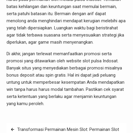
batas kehilangan dan keuntungan saat memulai bermain,
serta patuhi batasan itu. Bermain dengan arif dapat
menolong anda menghindari mendapat kerugian melebihi apa
yang telah dipersiapkan. Luangkan waktu bagi beristirahat
agar tidak terbawa suasana serta menyesuaikan strategi jika
diperlukan, agar game masih menyenangkan.
Di akhir, jangan terlewat memanfaatkan promosi serta
promosi yang ditawarkan oleh website slot pulsa Indosat.
Banyak situs yang menyediakan berbagai promosi misalnya
bonus deposit atau spin gratis. Hal ini dapat jadi peluang
untung untuk memperbesar kesempatan Anda mendapatkan
win tanpa harus harus modal tambahan. Pastikan cek syarat
serta ketentuan yang berlaku agar menjamin keuntungan
yang kamu peroleh.
Post
Transformasi Permainan Mesin Slot: Permainan Slot