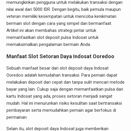
memungkinkan pengguna untuk melakukan transaksi dengan
nilai awal dari 5000 IDR. Dengan begitu, baik pemula maupun
veteran memiliki kesempatan untuk mencoba kenikmatan
bermain slot dengan cara yang simpel dan bermanfaat.
Artikel ini akan membahas strategi pintar untuk
memanfaatkan slot deposit pulsa Indosat untuk
memaksimalkan pengalaman bermain Anda.
Manfaat Slot Setoran Daya Indosat Ooredoo
Sebuah manfaat besar dari slot deposit daya Indosat
Ooredoo adalah kemudahan transaksi. Para pemain dapat
melakukan deposit dari cepat dan tanpa sulit mencari metode
bayar yang lain. Cukup saja dengan memanfaatkan pulsa dari
kartu Indosat yang ada, proses setoran menjadi sangat
mudah. Hal ini menurunkan risiko kesulitan saat bertransaksi
pembayaran serta memudahkan pemain agar berfokus di
permainan.
Selain itu, slot deposit daya Indosat juga memberikan