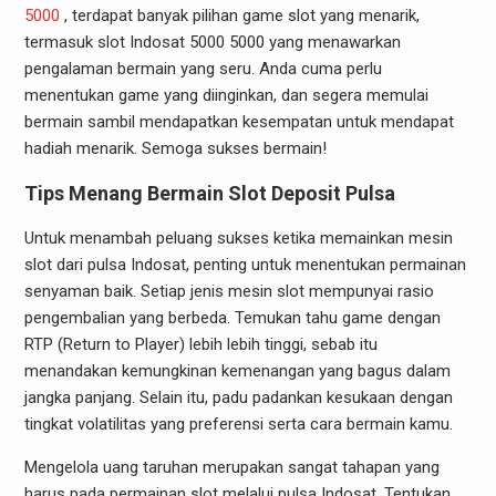
5000
, terdapat banyak pilihan game slot yang menarik,
termasuk slot Indosat 5000 5000 yang menawarkan
pengalaman bermain yang seru. Anda cuma perlu
menentukan game yang diinginkan, dan segera memulai
bermain sambil mendapatkan kesempatan untuk mendapat
hadiah menarik. Semoga sukses bermain!
Tips Menang Bermain Slot Deposit Pulsa
Untuk menambah peluang sukses ketika memainkan mesin
slot dari pulsa Indosat, penting untuk menentukan permainan
senyaman baik. Setiap jenis mesin slot mempunyai rasio
pengembalian yang berbeda. Temukan tahu game dengan
RTP (Return to Player) lebih lebih tinggi, sebab itu
menandakan kemungkinan kemenangan yang bagus dalam
jangka panjang. Selain itu, padu padankan kesukaan dengan
tingkat volatilitas yang preferensi serta cara bermain kamu.
Mengelola uang taruhan merupakan sangat tahapan yang
harus pada permainan slot melalui pulsa Indosat. Tentukan